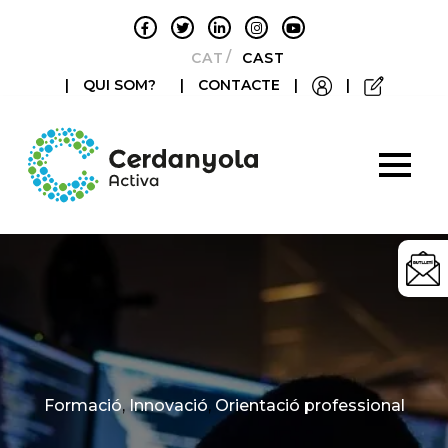
CATALÀ
CASTELLANO
|
QUI SOM?
|
CONTACTE
|
|
Categories
Formació
,
Innovació
,
Orientació professional