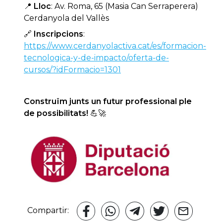
📍
Lloc
: Av. Roma, 65 (Masia Can Serraperera)
Cerdanyola del Vallès
🔗
Inscripcions
:
https://www.cerdanyolactiva.cat/es/formacion-
tecnologica-y-de-impacto/oferta-de-
cursos/?idFormacio=1301
Construïm junts un futur professional ple
de possibilitats!
💪🚀
Compartir: