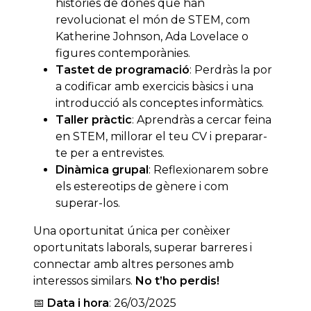
històries de dones que han
revolucionat el món de STEM, com
Katherine Johnson, Ada Lovelace o
figures contemporànies.
Tastet de programació
: Perdràs la por
a codificar amb exercicis bàsics i una
introducció als conceptes informàtics.
Taller pràctic
: Aprendràs a cercar feina
en STEM, millorar el teu CV i preparar-
te per a entrevistes.
Dinàmica grupal
: Reflexionarem sobre
els estereotips de gènere i com
superar-los.
Una oportunitat única per conèixer
oportunitats laborals, superar barreres i
connectar amb altres persones amb
interessos similars.
No t’ho perdis!
📅
Data i hora
: 26/03/2025