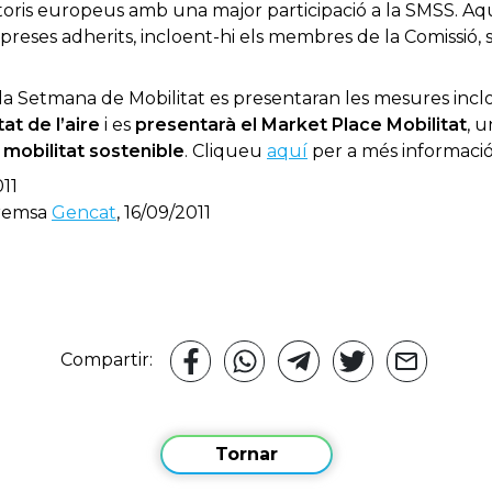
itoris europeus amb una major participació a la SMSS. A
mpreses adherits, incloent-hi els membres de la Comissió, 
 la Setmana de Mobilitat es presentaran les mesures inclo
tat de l’aire
i es
presentarà el Market Place Mobilitat
, 
 mobilitat sostenible
. Cliqueu
aquí
per a més informació
011
 premsa
Gencat
, 16/09/2011
Compartir:
Tornar