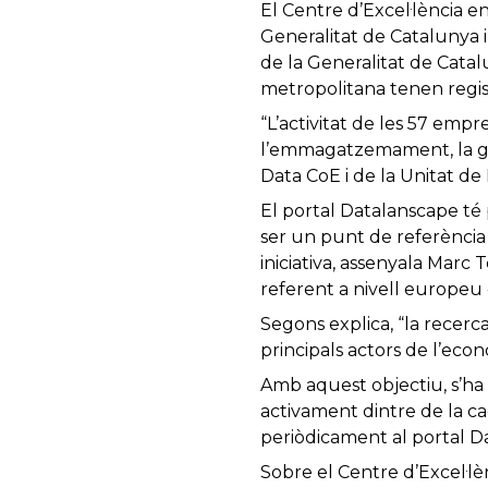
El Centre d’Excel·lència 
Generalitat de Catalunya i
de la Generalitat de Catalu
metropolitana tenen regis
“L’activitat de les 57 empr
l’emmagatzemament, la gesti
Data CoE i de la Unitat de
El portal Datalanscape té 
ser un punt de referència 
iniciativa, assenyala Marc 
referent a nivell europeu 
Segons explica, “la recerca
principals actors de l’econo
Amb aquest objectiu, s’ha 
activament dintre de la ca
periòdicament al portal D
Sobre el Centre d’Excel·l