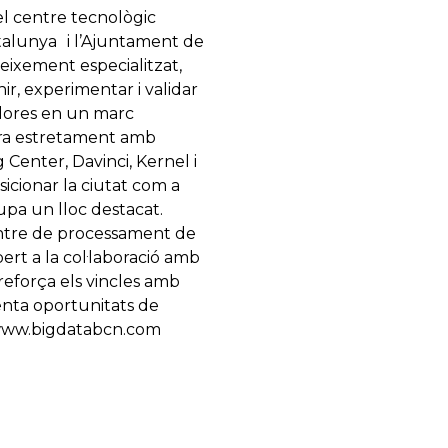
el centre tecnològic
talunya i l’Ajuntament de
eixement especialitzat,
ir, experimentar i validar
adores en un marc
bora estretament amb
Center, Davinci, Kernel i
icionar la ciutat com a
cupa un lloc destacat.
entre de processament de
ert a la col·laboració amb
eforça els vincles amb
senta oportunitats de
://www.bigdatabcn.com