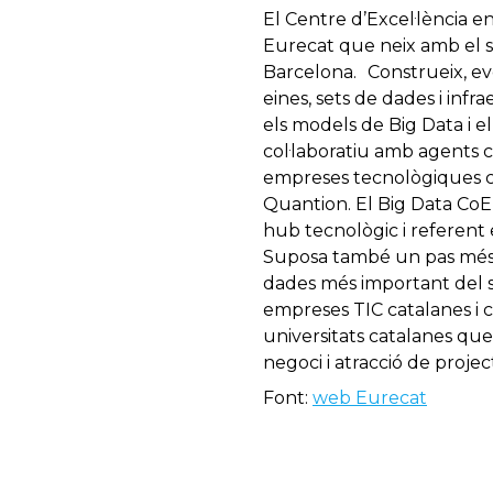
El Centre d’Excel·lència e
Eurecat que neix amb el s
Barcelona. Construeix, evo
eines, sets de dades i infr
els models de Big Data i e
col·laboratiu amb agents c
empreses tecnològiques co
Quantion. El Big Data CoE 
hub tecnològic i referent e
Suposa també un pas més e
dades més important del su
empreses TIC catalanes i 
universitats catalanes que
negoci i atracció de proje
Font:
web Eurecat