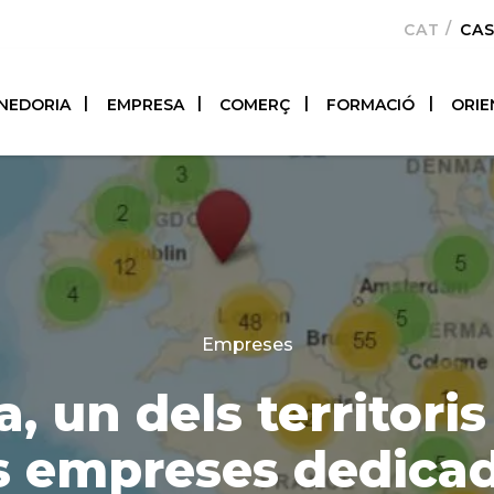
CATALÀ
CA
NEDORIA
EMPRESA
COMERÇ
FORMACIÓ
ORIE
Categories
Empreses
, un dels territori
 empreses dedicade