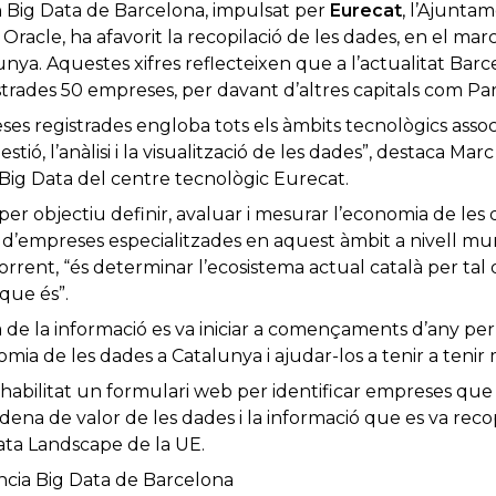
en Big Data de Barcelona, impulsat per
Eurecat
, l’Ajunta
 Oracle, ha afavorit la recopilació de les dades, en el ma
nya. Aquestes xifres reflecteixen que a l’actualitat Barce
trades 50 empreses, per davant d’altres capitals com Pa
eses registrades engloba tots els àmbits tecnològics associ
ó, l’anàlisi i la visualització de les dades”, destaca Marc
 Big Data del centre tecnològic Eurecat.
per objectiu definir, avaluar i mesurar l’economia de les
d’empreses especialitzades en aquest àmbit a nivell mundi
Torrent, “és determinar l’ecosistema actual català per tal
que és”.
 de la informació es va iniciar a començaments d’any per t
mia de les dades a Catalunya i ajudar-los a tenir a tenir mé
habilitat un formulari web per identificar empreses que 
dena de valor de les dades i la informació que es va reco
ata Landscape de la UE.
ència Big Data de Barcelona