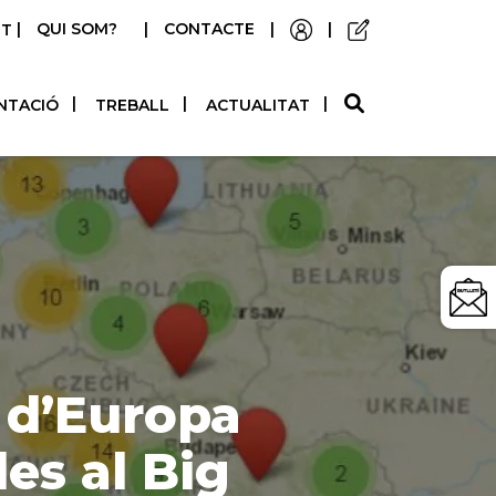
|
QUI SOM?
|
CONTACTE
|
|
STELLANO
NTACIÓ
TREBALL
ACTUALITAT
s d’Europa
s al Big