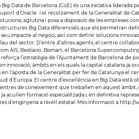
n Big Data de Barcelona (CoE) és una iniciativa liderada p
uport d’Oracle i el recolzament de la Generalitat de Ca
luciona, aglutina i posa a disposició de les empreses con
aestructures Big Data diferencials que els permetran defin
l seu impacte al negoci, així com definir solucions innov
lau del sector. D’entre d’altres agents, el centre col·la
m AIS, Bestiario, Bismart, el Barcelona Supercomputing 
reforça l’estratègia de l’Ajuntament de Barcelona de pos
n innovació, àmbits en els quals la capital catalana ja o
n l’aposta de la Generalitat per fer de Catalunya el c
d d’Europa. El centre d’excel·lència en Big Data està ob
centres de coneixement que treballen en aquest àmbit, r
 ja acullen formació especialitzada i, en definitiva repre
ctes d’enginyeria a nivell estatal. Més informació a http