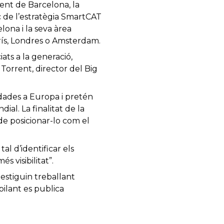
ment de Barcelona, la
rc de l’estratègia SmartCAT
lona i la seva àrea
rís, Londres o Amsterdam.
ats a la generació,
 Torrent, director del Big
 dades a Europa i pretén
al. La finalitat de la
 de posicionar-lo com el
al d’identificar els
s visibilitat”.
estiguin treballant
pilant es publica