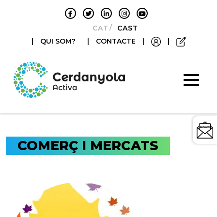
CATALÀ
CASTELLANO
|
QUI SOM?
|
CONTACTE
|
|
COMERÇ I MERCATS