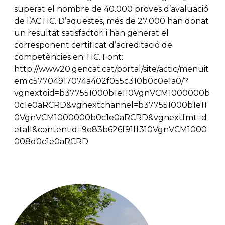
superat el nombre de 40.000 proves d’avaluació
de l’ACTIC. D’aquestes, més de 27.000 han donat
un resultat satisfactori i han generat el
corresponent certificat d’acreditació de
competències en TIC. Font:
http://www20.gencat.cat/portal/site/actic/menuit
em.c57704917074a402f055c310b0c0e1a0/?
vgnextoid=b377551000b1e110VgnVCM1000000b
0c1e0aRCRD&vgnextchannel=b377551000b1e11
0VgnVCM1000000b0c1e0aRCRD&vgnextfmt=d
etall&contentid=9e83b626f91ff310VgnVCM1000
008d0c1e0aRCRD