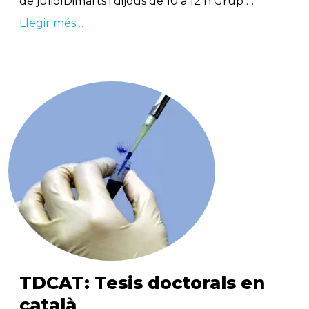
de juliolDimarts i dijous de 10 a 12 h Grup …
Llegir més…
TDCAT: Tesis doctorals en
català