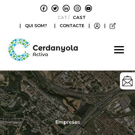
CATALÀ
CASTELLANO
|
QUI SOM?
|
CONTACTE
|
|
Categories
Empreses