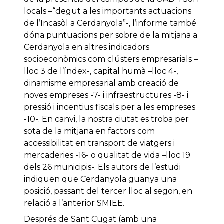
locals –“degut a les importants actuacions
de l’Incasòl a Cerdanyola”-, l’informe també
dóna puntuacions per sobre de la mitjana a
Cerdanyola en altres indicadors
socioeconòmics com clústers empresarials –
lloc 3 de l’índex-, capital humà –lloc 4-,
dinamisme empresarial amb creació de
noves empreses -7- i infraestructures -8- i
pressió i incentius fiscals per a les empreses
-10-. En canvi, la nostra ciutat es troba per
sota de la mitjana en factors com
accessibilitat en transport de viatgers i
mercaderies -16- o qualitat de vida –lloc 19
dels 26 municipis-. Els autors de l’estudi
indiquen que Cerdanyola guanya una
posició, passant del tercer lloc al segon, en
relació a l’anterior SMIEE.
Després de Sant Cugat (amb una