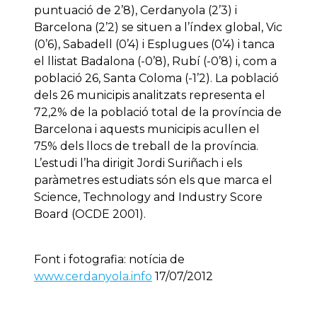
puntuació de 2’8), Cerdanyola (2’3) i
Barcelona (2’2) se situen a l’índex global, Vic
(0’6), Sabadell (0’4) i Esplugues (0’4) i tanca
el llistat Badalona (-0’8), Rubí (-0’8) i, com a
població 26, Santa Coloma (-1’2). La població
dels 26 municipis analitzats representa el
72,2% de la població total de la província de
Barcelona i aquests municipis acullen el
75% dels llocs de treball de la província.
L’estudi l’ha dirigit Jordi Suriñach i els
paràmetres estudiats són els que marca el
Science, Technology and Industry Score
Board (OCDE 2001).
Font i fotografia: notícia de
www.cerdanyola.info
17/07/2012