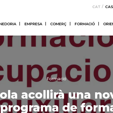
CATALÀ
CA
NEDORIA
EMPRESA
COMERÇ
FORMACIÓ
ORIE
Categories
Formació
la acollirà una no
 programa de form