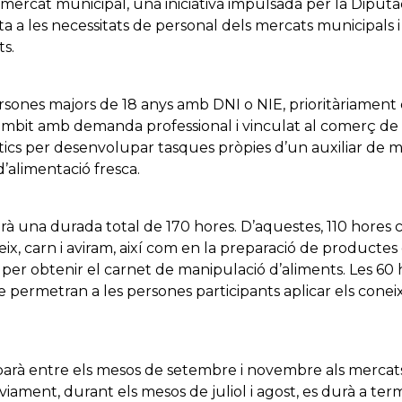
e mercat municipal, una iniciativa impulsada per la Dipu
a a les necessitats de personal dels mercats municipals i a
ts.
sones majors de 18 anys amb DNI o NIE, prioritàriament e
mbit amb demanda professional i vinculat al comerç de 
ics per desenvolupar tasques pròpies d’un auxiliar de m
’alimentació fresca.
drà una durada total de 170 hores. D’aquestes, 110 hores
eix, carn i aviram, així com en la preparació de productes 
per obtenir el carnet de manipulació d’aliments. Les 60 
e permetran a les persones participants aplicar els cone
arà entre els mesos de setembre i novembre als mercat
viament, durant els mesos de juliol i agost, es durà a ter