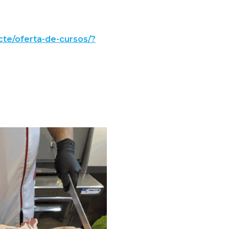
cte/oferta-de-cursos/?