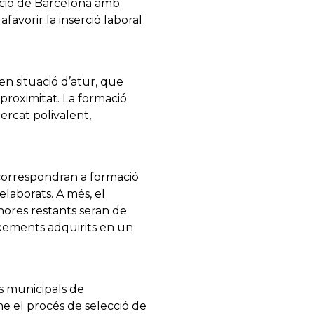
tació de Barcelona amb
favorir la inserció laboral
n situació d’atur, que
proximitat. La formació
ercat polivalent,
 correspondran a formació
elaborats. A més, el
hores restants seran de
ixements adquirits en un
s municipals de
me el procés de selecció de