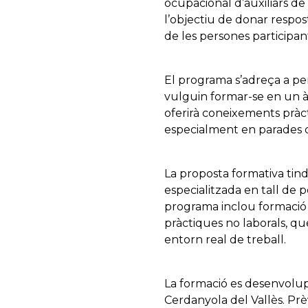
ocupacional d’auxiliars d
l’objectiu de donar respost
de les persones participan
El programa s’adreça a per
vulguin formar-se en un à
oferirà coneixements pràct
especialment en parades d
La proposta formativa tin
especialitzada en tall de p
programa inclou formació 
pràctiques no laborals, qu
entorn real de treball.
La formació es desenvolup
Cerdanyola del Vallès. Prè