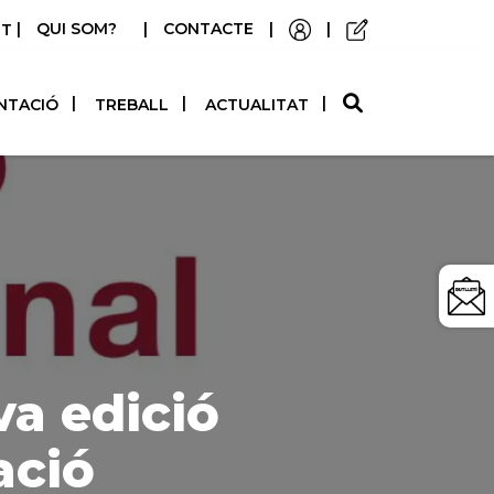
|
QUI SOM?
|
CONTACTE
|
|
STELLANO
NTACIÓ
TREBALL
ACTUALITAT
va edició
ació