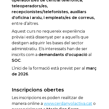
operadors/es de central telefònica,
teleoperadors/es,
recepcionistes/telefonistes, auxiliars
d’oficina i arxiu, i empleats/es de correus,
entre d’altres.
Aquest curs no requereix experiència
prèvia i està dissenyat per a aquells que
desitgen adquirir les bases del sector
administratiu. Els interessats han de ser
inscrits com a
demandants d’ocupació
al
SOC
.
L’inici de la formació està previst per al
març
de 2026
.
Inscripcions obertes
Les inscripcions es poden realitzar de
manera online a
www.cerdanyolactiva.cat
o