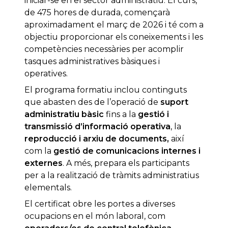
iniciar-se en el sector administratiu. El curs,
de 475 hores de durada, començarà
aproximadament el març de 2026 i té com a
objectiu proporcionar els coneixements i les
competències necessàries per acomplir
tasques administratives bàsiques i
operatives.
El programa formatiu inclou continguts
que abasten des de l’operació de
suport
administratiu bàsic
fins a la
gestió i
transmissió d’informació operativa
, la
reproducció i arxiu de documents,
així
com la
gestió de comunicacions internes i
externes
. A més, prepara els participants
per a la realització de tràmits administratius
elementals.
El certificat obre les portes a diverses
ocupacions en el món laboral, com