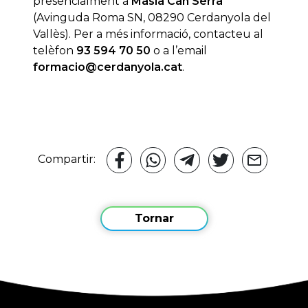
presencialment a
Masia Can Serra
(Avinguda Roma SN, 08290 Cerdanyola del
Vallès). Per a més informació, contacteu al
telèfon
93 594 70 50
o a l’email
formacio@cerdanyola.cat
.
Compartir:
Tornar