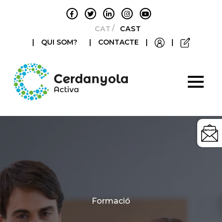
CATALÀ
CASTELLANO
|
QUI SOM?
|
CONTACTE
|
|
Categories
Formació