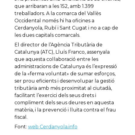
que arribaran a les 152, amb 1.399
treballadors. A la comarca del Vallès
Occidental només hi ha oficines a
Cerdanyola, Rubí i Sant Cugat i no a cap de
les dues capitals comarcals.
El director de l’Agència Tributària de
Catalunya (ATC), Lluís Franco, assenyala
que aquesta col·laboració entre les
administracions de Catalunya és l’expressió
de la «ferma voluntat» de sumar esforços,
ser prou eficients i desenvolupar la gestió
tributària amb més proximitat al ciutadà,
facilitant l’exercici dels seus drets i
compliment dels seus deures en aquesta
matèria, i la prevenció i lluita contra el frau
fiscal.
Font:
web Cerdanyola.info