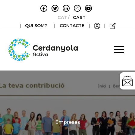
CATALÀ
CASTELLANO
|
QUI SOM?
|
CONTACTE
|
|
Categories
Empreses