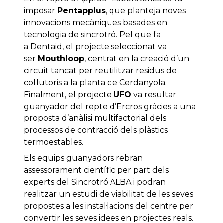
imposar
Pentapplus
, que planteja noves
innovacions mecàniques basades en
tecnologia de sincrotró. Pel que fa
a Dentaid, el projecte seleccionat va
ser
Mouthloop
, centrat en la creació d’un
circuit tancat per reutilitzar residus de
col·lutoris a la planta de Cerdanyola.
Finalment, el projecte
UFO
va resultar
guanyador del repte d’Ercros gràcies a una
proposta d’anàlisi multifactorial dels
processos de contracció dels plàstics
termoestables.
Els equips guanyadors rebran
assessorament científic per part dels
experts del Sincrotró ALBA i podran
realitzar un estudi de viabilitat de les seves
propostes a les instal·lacions del centre per
convertir les seves idees en projectes reals.