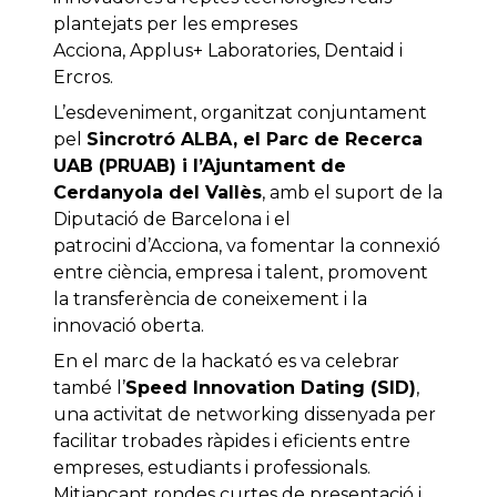
plantejats per les empreses
Acciona, Applus+ Laboratories, Dentaid i
Ercros.
L’esdeveniment, organitzat conjuntament
pel
Sincrotró ALBA, el Parc de Recerca
UAB (PRUAB) i l’Ajuntament de
Cerdanyola del Vallès
, amb el suport de la
Diputació de Barcelona i el
patrocini d’Acciona, va fomentar la connexió
entre ciència, empresa i talent, promovent
la transferència de coneixement i la
innovació oberta.
En el marc de la hackató es va celebrar
també l’
Speed Innovation Dating (SID)
,
una activitat de networking dissenyada per
facilitar trobades ràpides i eficients entre
empreses, estudiants i professionals.
Mitjançant rondes curtes de presentació i