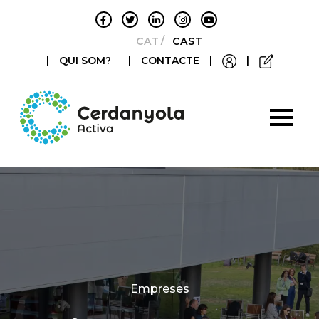
CATALÀ
CASTELLANO
|
QUI SOM?
|
CONTACTE
|
|
Categories
Empreses