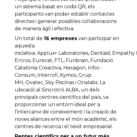
un sistema basat en codis QR, els
participants van poder establir contactes
directes i generar possibles col·laboracions
de manera àgil i efectiva.
Un total de
16 empreses
van participar en
aquesta
iniciativa: Applus+ Laboratories, Dentaid, Empathy 
Ercros, Eurecat, FTL, Funbrain, Fundació
Catalònia Creactiva, Hexagon, Infor-
Consum, Interroll, Kymos, Grup
MH, Ovatec, Sky Piscinas i Onalabs. La
ubicació al Sincrotró ALBA, un dels
principals centres científics del país, va
proporcionar un entorn ideal per a
l’intercanvi de coneixement i la creació de
noves aliances entre el món acadèmic, els
centres de recerca i el teixit empresarial.
Reptes científics per a un futur més