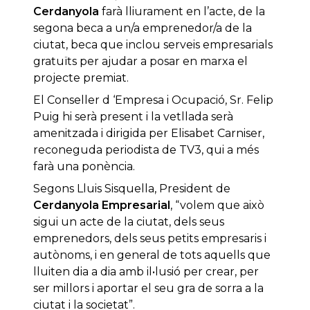
Cerdanyola
farà lliurament en l’acte, de la
segona beca a un/a emprenedor/a de la
ciutat, beca que inclou serveis empresarials
gratuïts per ajudar a posar en marxa el
projecte premiat.
El Conseller d ‘Empresa i Ocupació, Sr. Felip
Puig hi serà present i la vetllada serà
amenitzada i dirigida per Elisabet Carniser,
reconeguda periodista de TV3, qui a més
farà una ponència.
Segons Lluis Sisquella, President de
Cerdanyola Empresarial
, “volem que això
sigui un acte de la ciutat, dels seus
emprenedors, dels seus petits empresaris i
autònoms, i en general de tots aquells que
lluiten dia a dia amb il•lusió per crear, per
ser millors i aportar el seu gra de sorra a la
ciutat i la societat”.