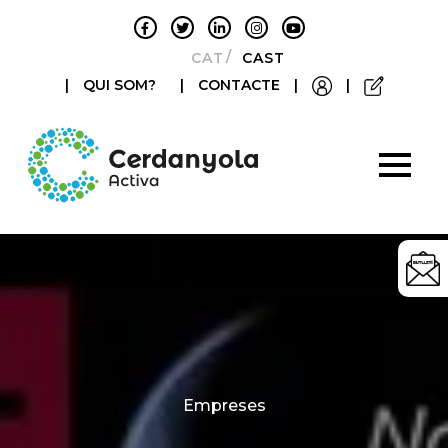
CATALÀ
CASTELLANO
|
QUI SOM?
|
CONTACTE
|
|
Categories
Empreses