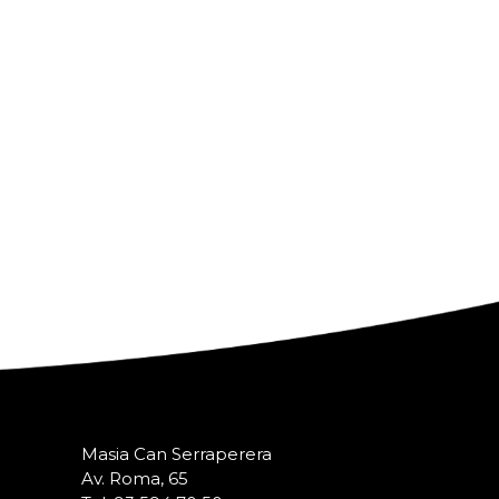
Masia Can Serraperera
Av. Roma, 65