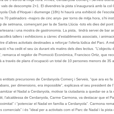
0 vals de descompte 2×1. El divendres la pista s’inaugurarà amb la col·
nyola Club d’Hoquei i diumenge (18h) hi haurà una exhibició de l’escola 
ns 70 patinadors -majors de cinc anys- per torns de mitja hora, s’hi inst
p de setmana, començant per la de Santa Llúcia -tots els dies del pont 
a artesana i una mostra de gastronomia. La pista, tindrà servei de bar 
collirà tallers i exhibicions a càrrec d’establiments associats, i animació
tre d’altres activitats destinades a reforçar l’oferta lúdica del Parc. A m
iació n’ha cedit el seu ús durant els matins dels dies lectius. “L’objectiu
”, remarca el regidor de Promoció Econòmica, Francisco Ortiz, que re
à a través de plans d’ocupació un total de 10 persones menors de 35 an
les entitats precursores de Cerdanyola Comerç i Serveis, “que ara es fa
bans, per dimensions, era impossible”, explicava el seu president de l’en
amitzar el Nadal a Cerdanyola, motivar la ciutadania a quedar-se a la ci
ntit, l’alcaldessa de Cerdanyola, Carme Carmona, va destacar que el Pa
oximitat” i “potenciar el Nadal en família a Cerdanyola”. Carmona rem
s comercials” i és “ideal per a activitats com el Parc de Nadal i la pista