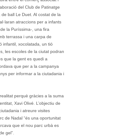
laboració del Club de Patinatge
de ball Le Duet. Al costat de la
al·laran atraccions per a infants
de la Puríssima-, una fira
amb terrassa i una carpa de
 infantil, xocolatada, un tió
és, les escoles de la ciutat podran
 és que la gent es quedi a
cordava que per a la campanya
ys per informar a la ciutadania i
 realitat perquè gràcies a la suma
titat, Xavi Olivé. L’objectiu de
utadania i atreure visites
rc de Nadal “és una oportunitat
arcava que el nou parc urbà es
 de gel”.