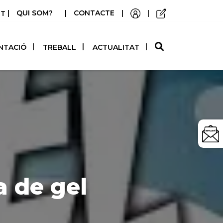
|
QUI SOM?
|
CONTACTE
|
|
STELLANO
NTACIÓ
TREBALL
ACTUALITAT
a de gel