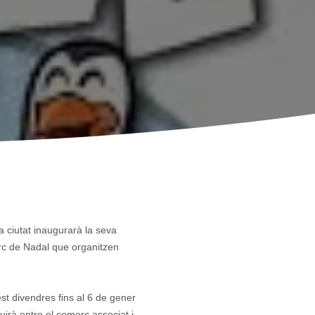
la ciutat inaugurarà la seva
arc de Nadal que organitzen
st divendres fins al 6 de gener
uirà entre el comerç associat i