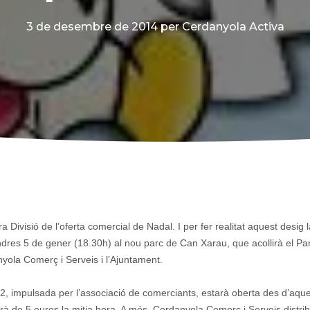
3 de desembre de 2014
per Cerdanyola Activa
 Divisió de l’oferta comercial de Nadal. I per fer realitat aquest desig 
ndres 5 de gener (18.30h) al nou parc de Can Xarau, que acollirà el P
yola Comerç i Serveis i l’Ajuntament.
m2, impulsada per l’associació de comerciants, estarà oberta des d’aque
erà de 5 euros la mitja hora. A més, Cerdanyola Comerç i Serveis distrib