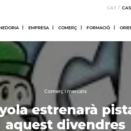
CATALÀ
CA
NEDORIA
EMPRESA
COMERÇ
FORMACIÓ
ORIE
Categories
Comerç i mercats
ola estrenarà pist
aquest divendres