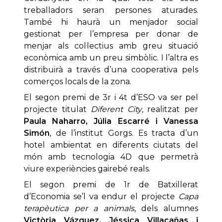
treballadors seran persones aturades.
També hi haurà un menjador social
gestionat per l’empresa per donar de
menjar als col·lectius amb greu situació
econòmica amb un preu simbòlic. I l’altra es
distribuirà a través d’una cooperativa pels
comerços locals de la zona.
El segon premi de 3r i 4t d’ESO va ser pel
projecte titulat
Diferent City
, realitzat per
Paula Naharro, Júlia Escarré i Vanessa
Simón
, de l’institut Gorgs. Es tracta d’un
hotel ambientat en diferents ciutats del
món amb tecnologia 4D que permetrà
viure experiències gairebé reals.
El segon premi de 1r de Batxillerat
d’Economia se’l va endur el projecte
Capa
terapèutica per a animals
, dels alumnes
Victòria Vázquez, Jéssica Villacañas i