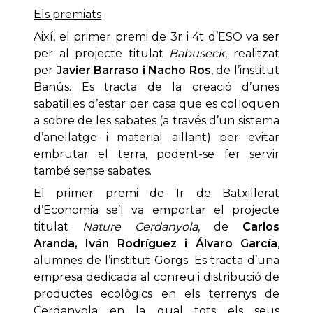
Els premiats
Així, el primer premi de 3r i 4t d’ESO va ser
per al projecte titulat
Babuseck
, realitzat
per
Javier Barraso i Nacho Ros
, de l’institut
Banús. Es tracta de la creació d’unes
sabatilles d’estar per casa que es col·loquen
a sobre de les sabates (a través d’un sistema
d’anellatge i material aïllant) per evitar
embrutar el terra, podent-se fer servir
també sense sabates.
El primer premi de 1r de Batxillerat
d’Economia se’l va emportar el projecte
titulat
Nature Cerdanyola
, de
Carlos
Aranda, Iván Rodríguez i Álvaro García
,
alumnes de l’institut Gorgs. Es tracta d’una
empresa dedicada al conreu i distribució de
productes ecològics en els terrenys de
Cerdanyola en la qual tots els seus