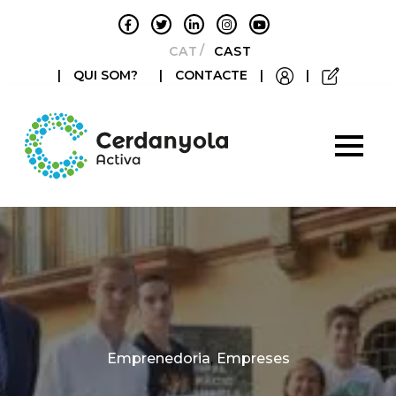
CATALÀ
CASTELLANO
|
QUI SOM?
|
CONTACTE
|
|
Categories
Emprenedoria
,
Empreses