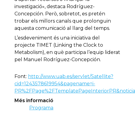
investigació», destaca Rodríguez-
Concepción. Però, sobretot, es pretén
trobar els millors canals que prolonguin
aquesta comunicació al llarg del temps.
L’esdeveniment és una iniciativa del
projecte TIMET (Linking the Clock to
Metabolism), en què participa l’equip liderat
pel Manuel Rodríguez-Concepción.
Font:
http://www.uab.es/servlet/Satellite?
cid=1243578619954&pagename=i-
PR%2FPage%2FTemplatePageInteriorPR&noticia
Més informació
Programa