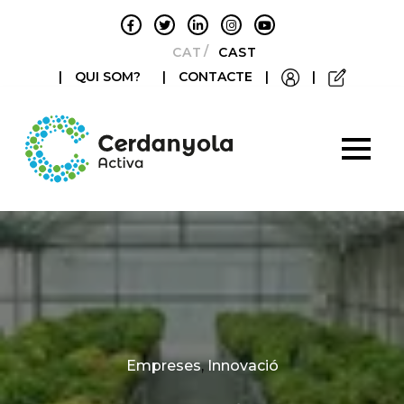
CATALÀ
CASTELLANO
|
QUI SOM?
|
CONTACTE
|
|
Categories
Empreses
,
Innovació