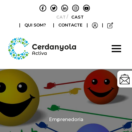
CATALÀ
CASTELLANO
|
QUI SOM?
|
CONTACTE
|
|
Categories
Emprenedoria