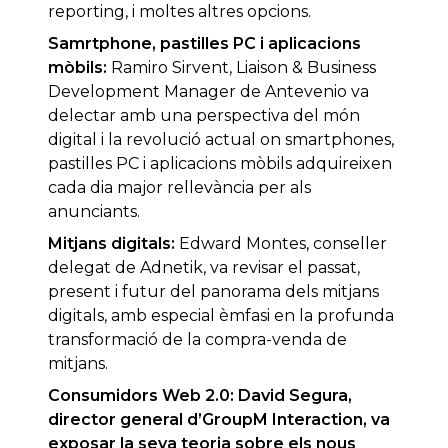
reporting, i moltes altres opcions.
Samrtphone, pastilles PC i aplicacions
mòbils:
Ramiro Sirvent, Liaison & Business
Development Manager de Antevenio va
delectar amb una perspectiva del món
digital i la revolució actual on smartphones,
pastilles PC i aplicacions mòbils adquireixen
cada dia major rellevància per als
anunciants.
Mitjans digitals:
Edward Montes, conseller
delegat de Adnetik, va revisar el passat,
present i futur del panorama dels mitjans
digitals, amb especial èmfasi en la profunda
transformació de la compra-venda de
mitjans.
Consumidors Web 2.0:
David Segura,
director general d’GroupM Interaction, va
exposar la seva teoria sobre els nous