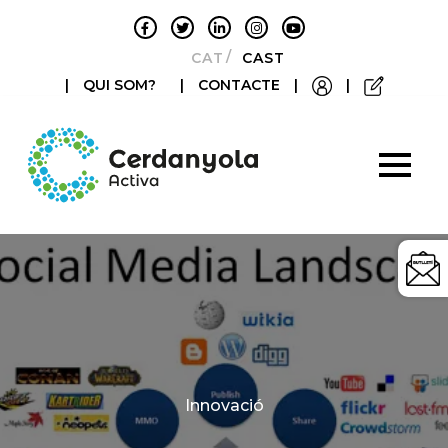
CATALÀ
CASTELLANO
|
QUI SOM?
|
CONTACTE
|
|
Categories
Innovació