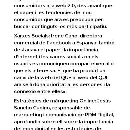
consumidors a la web 2.0, destacant que
el paper i les tendències del nou
consumidor que ara es preocupa per
buscar continguts, és més participatiu.
Xarxes Socials:
Irene Cano, directora
comercial de Facebook a Espanya, també
destacava el paper i la importància
d’internet i les xarxes socials on els
usuaris es comuniquen comparteixen allò
que els interessa. El que ha produït un
canvi de la web del QUE al web del QUI,
ara se li dóna prioritat a les persones i la
connexió entre elles».
Estratègies de màrqueting Online:
Jesús
Sancho Cubino, responsable de
màrqueting i comunicació de PDM Digital,
aprofundia sobre ell sobre la importància
del món digital en les estratègies de