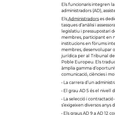
Els funcionaris integren la
administradors (AD), assiste
Els
Administradors
es dediq
tasques d’anàlisi i assess
legislatiu i pressupostari 
membres, participant en n
institucions en fòrums int
membres, desenvolupar o ge
jurídica per al Tribunal d
Poble Europeu. Els traduct
àmplia gamma d’oportunitat
comunicació, ciències i mol
• La carrera d’un administr
• El grau AD 5 és el nivell d
• La selecció i contractaci
s’exigeixen diversos anys 
• Els graus AD 9 a AD 12 c