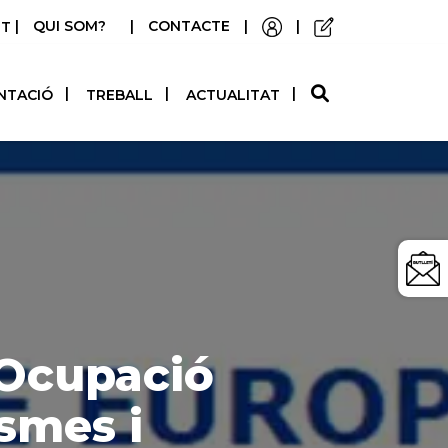
|
QUI SOM?
|
CONTACTE
|
|
STELLANO
NTACIÓ
TREBALL
ACTUALITAT
d’Ocupació
ismes i