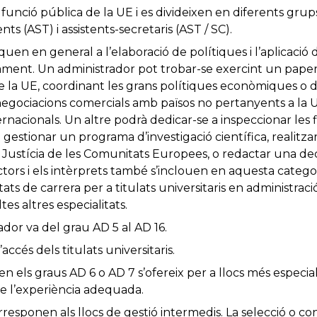
 funció pública de la UE i es divideixen en diferents grup
nts (AST) i assistents-secretaris (AST / SC).
uen en general a l’elaboració de polítiques i l’aplicació de
orament. Un administrador pot trobar-se exercint un pape
de la UE, coordinant les grans polítiques econòmiques o d’
egociacions comercials amb països no pertanyents a la U
ernacionals. Un altre podrà dedicar-se a inspeccionar les 
stionar un programa d’investigació científica, realitzar 
e Justícia de les Comunitats Europees, o redactar una dec
ors i els intèrprets també s’inclouen en aquesta categor
s de carrera per a titulats universitaris en administració
tes altres especialitats.
ador va del grau AD 5 al AD 16.
’accés dels titulats universitaris.
ó en els graus AD 6 o AD 7 s’ofereix per a llocs més especia
de l’experiència adequada.
orresponen als llocs de gestió intermedis. La selecció o c