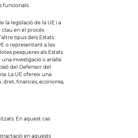
s funcionals:
 la legislació de la UE i a
r clau en el procés
altre tipus dels Estats
E o representant a les
flotes pesqueres als Estats
una investigació o anàlisi
isió del Defensor del
ia. La UE ofereix una
, dret, finances, economia,
litzats. En aquest cas
ontractació en aquests