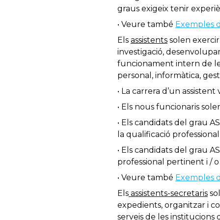
graus exigeix ​​tenir experi
• Veure també
Exemples de
Els
assistents
solen exercir
investigació, desenvolupa
funcionament intern de les
personal, informàtica, gest
• La carrera d’un assistent 
• Els nous funcionaris sole
• Els candidats del grau A
la qualificació professiona
• Els candidats del grau A
professional pertinent i / 
• Veure també
Exemples de
Els
assistents-secretaris
sol
expedients, organitzar i co
serveis de les institucions 