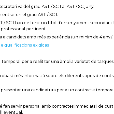
secretari va del grau AST / SC 1 al AST / SC juny.
n entrar en el grau AST / SC 1.
T / SC 1 han de tenir un títol d’ensenyament secundari i t
 professional pertinent.
gna a candidats amb més experiència (un mínim de 4 anys)
 qualificacions exigidas
.
 temporal per a realitzar una àmplia varietat de tasques
trobarà més informació sobre els diferents tipus de contr
 presentar una candidatura per a un contracte tempora
 fan servir personal amb contractes immediats i de curta
ll eventual.