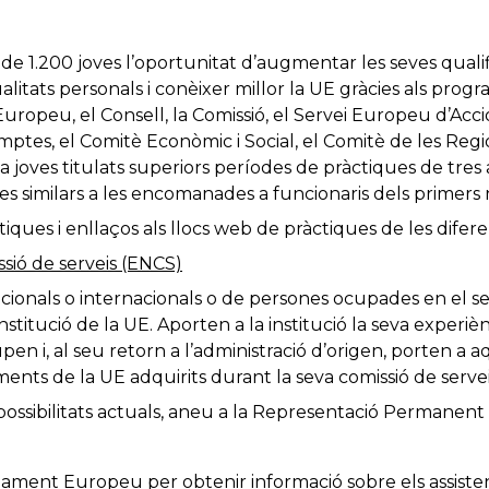
 de 1.200 joves l’oportunitat d’augmentar les seves qualif
litats personals i conèixer millor la UE gràcies als pro
uropeu, el Consell, la Comissió, el Servei Europeu d’Acció
omptes, el Comitè Econòmic i Social, el Comitè de les Regi
joves titulats superiors períodes de pràctiques de tres
es similars a les encomanades a funcionaris dels primers n
iques i enllaços als llocs web de pràctiques de les difere
sió de serveis (ENCS)
acionals o internacionals o de persones ocupades en el s
titució de la UE. Aporten a la institució la seva experiè
n i, al seu retorn a l’administració d’origen, porten a 
ments de la UE adquirits durant la seva comissió de servei
possibilitats actuals, aneu a la Representació Permanent 
ament Europeu per obtenir informació sobre els assiste