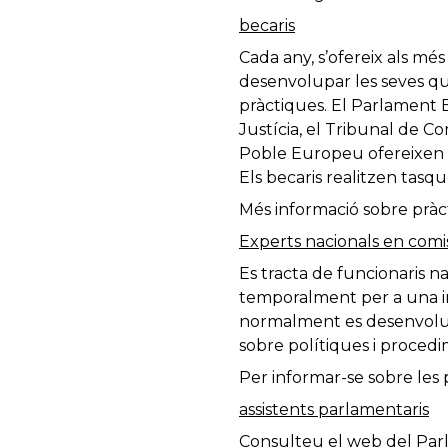
becaris
Cada any, s’ofereix als més
desenvolupar les seves qua
pràctiques. El Parlament E
Justícia, el Tribunal de C
Poble Europeu ofereixen a 
Els becaris realitzen tasqu
Més informació sobre pràct
Experts nacionals en comis
Es tracta de funcionaris n
temporalment per a una ins
normalment es desenvolupe
sobre polítiques i procedi
Per informar-se sobre les 
assistents parlamentaris
Consulteu el web del Parl