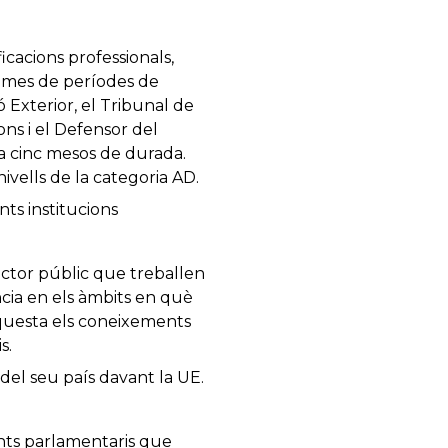
icacions professionals,
grames de períodes de
 Exterior, el Tribunal de
ons i el Defensor del
 a cinc mesos de durada.
ivells de la categoria AD.
nts institucions
ector públic que treballen
ncia en els àmbits en què
aquesta els coneixements
s.
del seu país davant la UE.
nts parlamentaris que