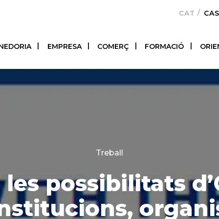
CATALÀ
CA
NEDORIA
EMPRESA
COMERÇ
FORMACIÓ
ORIE
Categories
Treball
les possibilitats 
institucions, organ