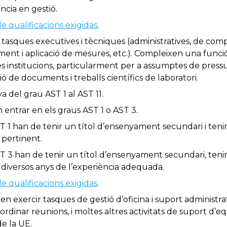
ència en gestió.
 qualificacions exigidas
.
 tasques executives i tècniques (administratives, de comp
ment i aplicació de mesures, etc.). Compleixen una funci
 institucions, particularment per a assumptes de pressu
ió de documents i treballs científics de laboratori.
va del grau AST 1 al AST 11.
n entrar en els graus AST 1 o AST 3.
ST 1 han de tenir un títol d’ensenyament secundari i teni
l pertinent.
ST 3 han de tenir un títol d’ensenyament secundari, tenir 
o diversos anys de l’experiència adequada.
 qualificacions exigidas
.
en exercir tasques de gestió d’oficina i suport administr
ordinar reunions, i moltes altres activitats de suport d’eq
de la UE.