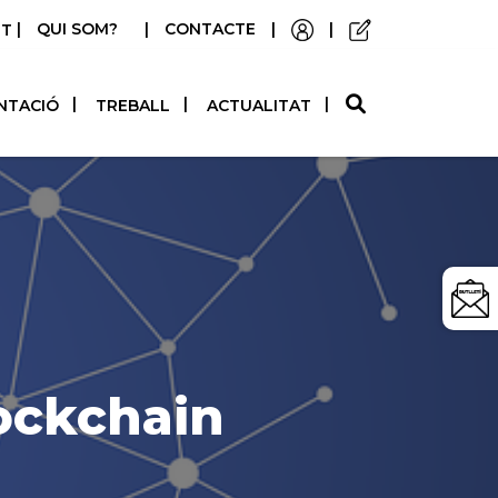
|
QUI SOM?
|
CONTACTE
|
|
STELLANO
NTACIÓ
TREBALL
ACTUALITAT
ockchain