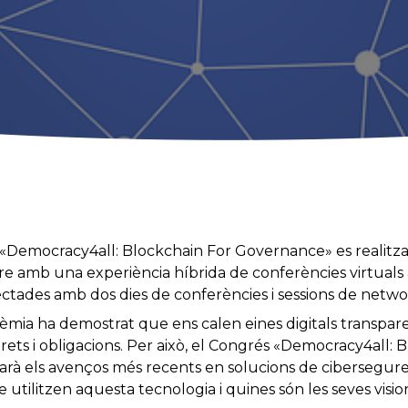
 «Democracy4all: Blockchain For Governance» es realitza
bre amb una experiència híbrida de conferències virtuals
ctades amb dos dies de conferències i sessions de netwo
èmia ha demostrat que ens calen eines digitals transpare
drets i obligacions. Per això, el Congrés «Democracy4all: 
à els avenços més recents en solucions de cibersegureta
e utilitzen aquesta tecnologia i quines són les seves visio