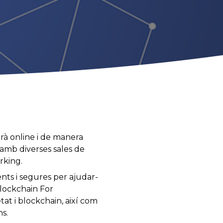
rà online i de manera
 amb diverses sales de
rking.
nts i segures per ajudar-
Blockchain For
t i blockchain, així com
ns.