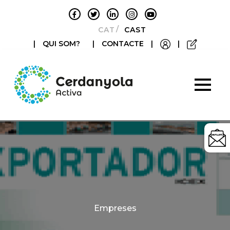
CATALÀ
CASTELLANO
|
QUI SOM?
|
CONTACTE
|
|
Categories
Empreses