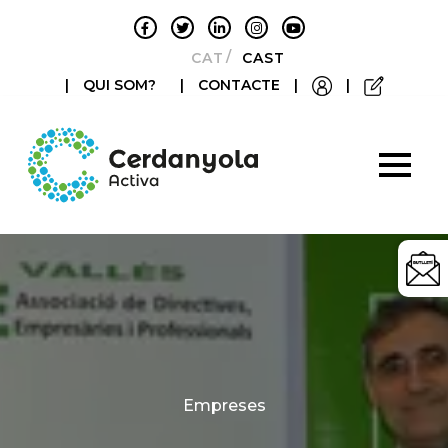
CATALÀ
CASTELLANO
|
QUI SOM?
|
CONTACTE
|
|
Categories
Empreses