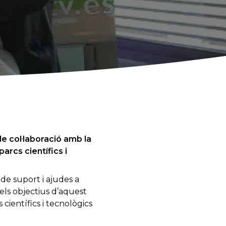
de col·laboració amb la
parcs científics i
de suport i ajudes a
 dels objectius d’aquest
científics i tecnològics