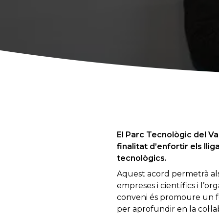
El Parc Tecnològic del Va
finalitat d’enfortir els ll
tecnològics.
Aquest acord permetrà als 
empreses i científics i l’o
conveni és promoure un fòr
per aprofundir en la col·lab