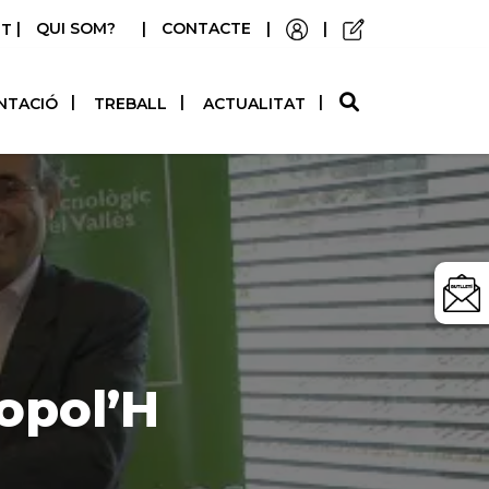
|
QUI SOM?
|
CONTACTE
|
|
STELLANO
NTACIÓ
TREBALL
ACTUALITAT
iopol’H