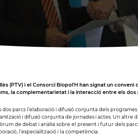
llès (PTV) i el Consorci Biopol’H han signat un conveni 
igams, la complementarietat i la interacció entre els dos 
dos parcs l’elaboració i difusió conjunta dels programes 
rganització i difusió conjunta de jornades i actes. Un altre
um de debat i anàlisi sobre el present i futur dels parcs 
oració, l’especialització i la competència.