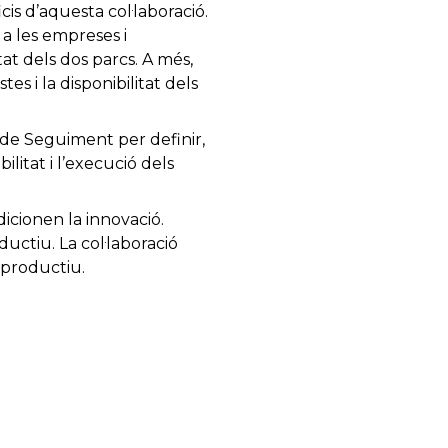
is d’aquesta col·laboració.
 a les empreses i
tat dels dos parcs. A més,
s i la disponibilitat dels
ó de Seguiment per definir,
ilitat i l’execució dels
dicionen la innovació.
uctiu. La col·laboració
 productiu.