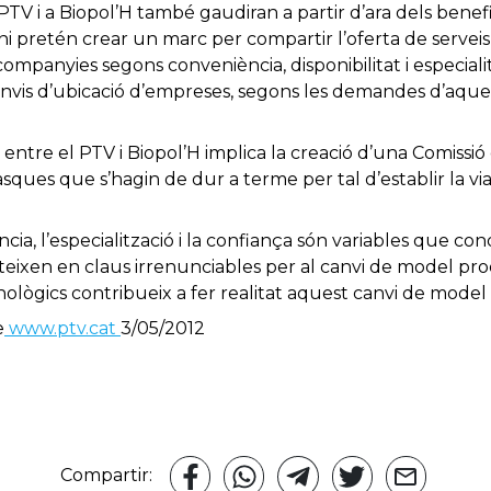
TV i a Biopol’H també gaudiran a partir d’ara dels benefic
ni pretén crear un marc per compartir l’oferta de serveis
e companyies segons conveniència, disponibilitat i especiali
anvis d’ubicació d’empreses, segons les demandes d’aqueste
ó entre el PTV i Biopol’H implica la creació d’una Comissi
asques que s’hagin de dur a terme per tal d’establir la viab
ia, l’especialització i la confiança són variables que con
ixen en claus irrenunciables per al canvi de model prod
cnològics contribueix a fer realitat aquest canvi de model
e
www.ptv.cat
3/05/2012
Compartir: