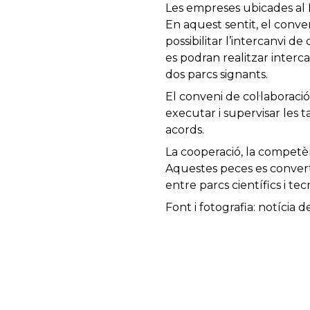
Les empreses ubicades al P
En aquest sentit, el conve
possibilitar l’intercanvi d
es podran realitzar interc
dos parcs signants.
El conveni de col·laboraci
executar i supervisar les t
acords.
La cooperació, la competènc
Aquestes peces es converte
entre parcs científics i te
Font i fotografia: notícia d