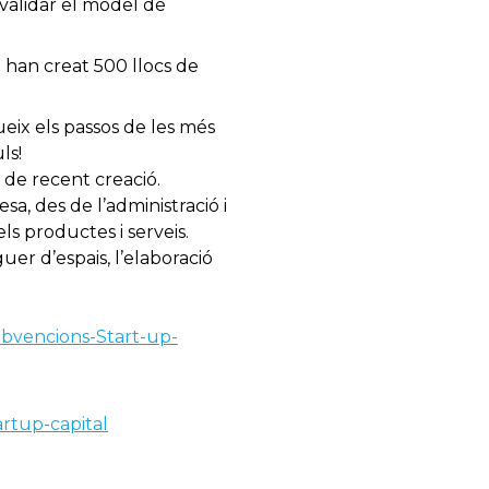
 validar el model de
t han creat 500 llocs de
eix els passos de les més
ls!
 de recent creació.
sa, des de l’administració i
ls productes i serveis.
uer d’espais, l’elaboració
Subvencions-Start-up-
artup-capital