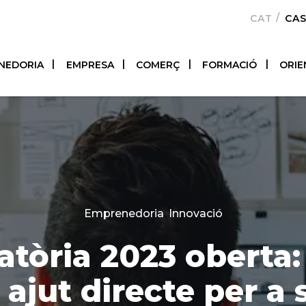
CATALÀ
CA
NEDORIA
EMPRESA
COMERÇ
FORMACIÓ
ORIE
Categories
Emprenedoria
,
Innovació
tòria 2023 oberta:
 ajut directe per a