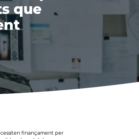
ts que
ent
ecessiten finançament per