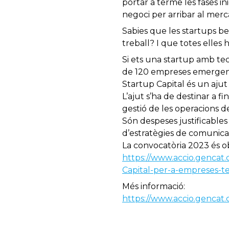
portar a terme les fases in
negoci per arribar al merc
Sabies que les startups be
treball? I que totes elles 
Si ets una startup amb tec
de 120 empreses emergents
Startup Capital és un ajut
L’ajut s’ha de destinar a f
gestió de les operacions d
Són despeses justificables 
d’estratègies de comunicac
La convocatòria 2023 és ober
https://www.accio.gencat.c
Capital-per-a-empreses-
Més informació:
https://www.accio.gencat.c