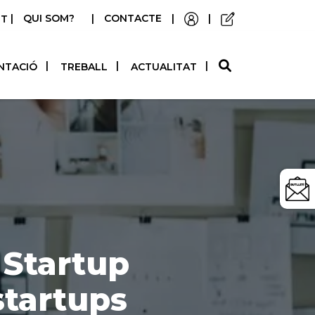
|
QUI SOM?
|
CONTACTE
|
|
STELLANO
NTACIÓ
TREBALL
ACTUALITAT
 Startup
 startups