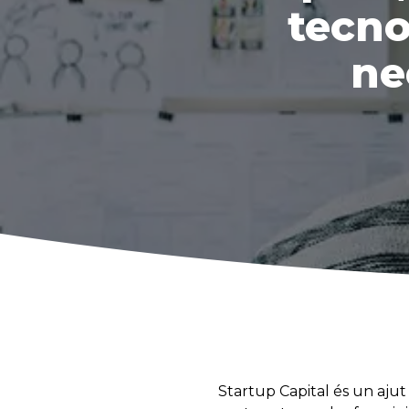
tecno
ne
Startup Capital és un aju