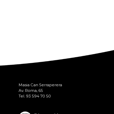
Masia Can Serraperera
Av. Roma, 65
Tel. 93 594 70 50