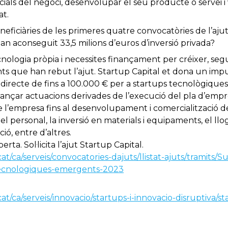
icials del negoci, desenvolupar el seu producte o servei i
at.
neficiàries de les primeres quatre convocatòries de l’aju
han aconseguit 33,5 milions d’euros d’inversió privada?
nologia pròpia i necessites finançament per créixer, segu
 que han rebut l’ajut. Startup Capital et dona un impu
 directe de fins a 100.000 € per a startups tecnològiques
inançar actuacions derivades de l’execució del pla d’empre
e l’empresa fins al desenvolupament i comercialització de
el personal, la inversió en materials i equipaments, el llog
ió, entre d’altres.
ta. Sol·licita l’ajut Startup Capital.
at/ca/serveis/convocatories-dajuts/llistat-ajuts/tramits/
tecnologiques-emergents-2023
at/ca/serveis/innovacio/startups-i-innovacio-disruptiva/st