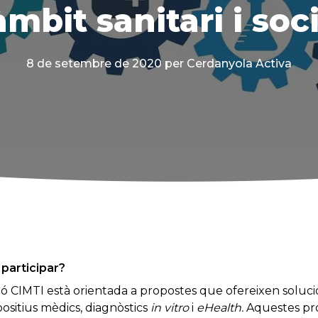
àmbit sanitari i soc
8 de setembre de 2020
per Cerdanyola Activa
participar?
ió CIMTI està orientada a propostes que ofereixen soluci
spositius mèdics, diagnòstics
in vitro
i
eHealth.
Aquestes pr