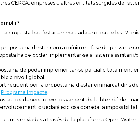
tres CERCA, empreses o altres entitats sorgides del sistema
complir?
:
La proposta ha d’estar emmarcada en una de les 12 línie
 proposta ha d’estar com a mínim en fase de prova de co
oposta ha de poder implementar-se al sistema sanitari i/
osta ha de poder implementar-se parcial o totalment en el
le a nivell global.
rt requerit per la proposta ha d’estar emmarcat dins del
u
Programa Impacte
.
osta que depengui exclusivament de l’obtenció de fin
envolupament, quedarà exclosa donada la impossibilitat 
·licituds enviades a través de la plataforma Open Water.