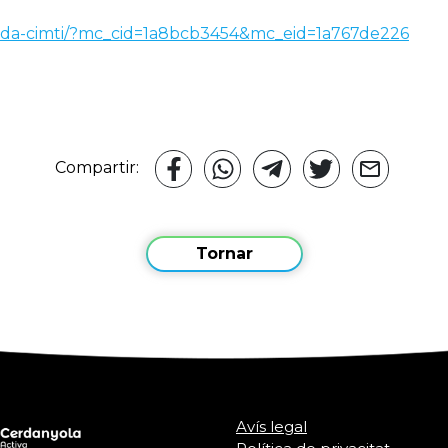
a/crida-cimti/?mc_cid=1a8bcb3454&mc_eid=1a767de226
Compartir:
Tornar
Avís legal