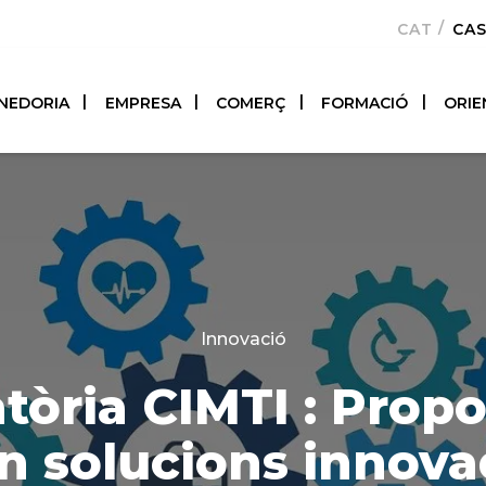
CATALÀ
CA
NEDORIA
EMPRESA
COMERÇ
FORMACIÓ
ORIE
Categories
Innovació
tòria CIMTI : Propo
en solucions innova