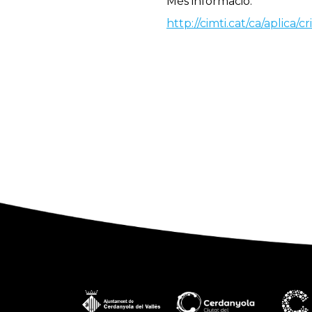
Més informació:
http://cimti.cat/ca/aplic