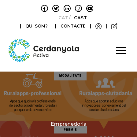
CATALÀ
CASTELLANO
|
QUI SOM?
|
CONTACTE
|
|
Categories
Emprenedoria