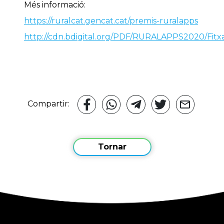
Més informació:
https://ruralcat.gencat.cat/premis-ruralapps
http://cdn.bdigital.org/PDF/RURALAPPS2020/Fitx
Compartir:
Tornar