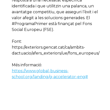
resposta a una necessitat específica
identificada i que utilitzin una palanca, un
avantatge competitiu, que asseguri l’èxit i el
valor afegit a les solucions generades. El
#ProgramaPrimer està finançat pel Fons
Social Europeu (FSE).
Font:
https://exteriors.gencat.cat/ca/ambits-
dactuacio/afers_exteriors/ue/fons_europeus/
Més informació:
https://www.global-business-
school.org/landing/g-accelerator-eng#