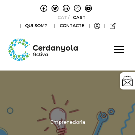
CATALÀ
CASTELLANO
|
QUI SOM?
|
CONTACTE
|
|
Categories
Emprenedoria