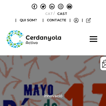
CATALÀ
CASTELLANO
|
QUI SOM?
|
CONTACTE
|
|
Categories
Innovació