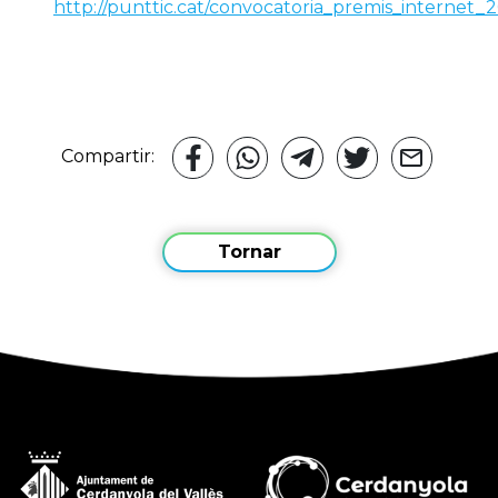
http://punttic.cat/convocatoria_premis_internet_
Compartir:
Tornar