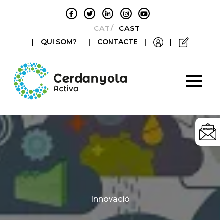
CATALÀ
CASTELLANO
|
QUI SOM?
|
CONTACTE
|
|
Categories
Innovació