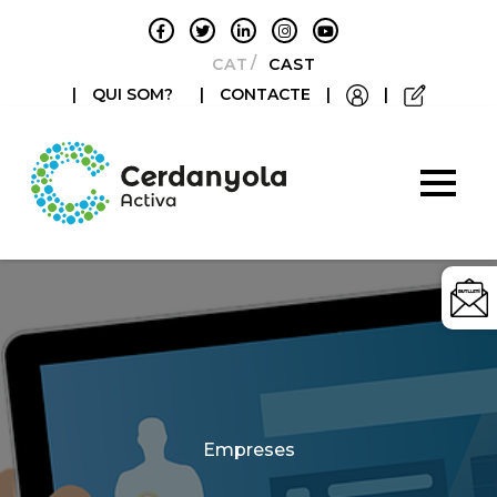
CATALÀ
CASTELLANO
|
QUI SOM?
|
CONTACTE
|
|
Categories
Empreses