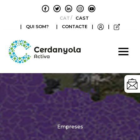
CATALÀ
CASTELLANO
|
QUI SOM?
|
CONTACTE
|
|
Categories
Empreses