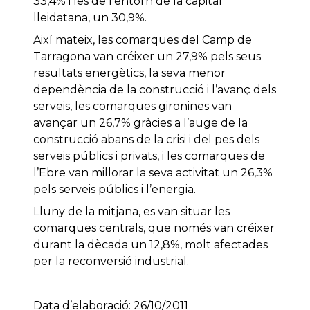
33,4% i les de l’entorn de la capital
lleidatana, un 30,9%.
Així mateix, les comarques del Camp de
Tarragona van créixer un 27,9% pels seus
resultats energètics, la seva menor
dependència de la construcció i l’avanç dels
serveis, les comarques gironines van
avançar un 26,7% gràcies a l’auge de la
construcció abans de la crisi i del pes dels
serveis públics i privats, i les comarques de
l’Ebre van millorar la seva activitat un 26,3%
pels serveis públics i l’energia.
Lluny de la mitjana, es van situar les
comarques centrals, que només van créixer
durant la dècada un 12,8%, molt afectades
per la reconversió industrial.
Data d’elaboració: 26/10/2011