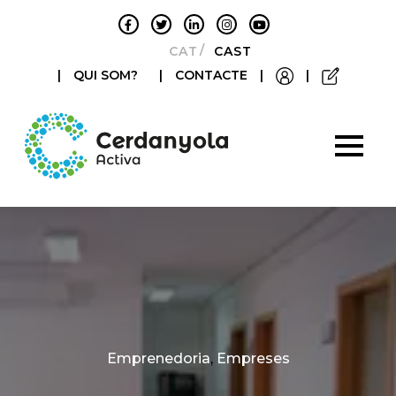
CATALÀ
CASTELLANO
|
QUI SOM?
|
CONTACTE
|
|
Categories
Emprenedoria
,
Empreses