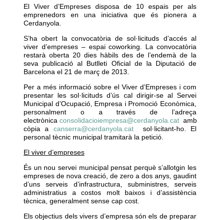
El Viver d’Empreses disposa de 10 espais per als
emprenedors en una iniciativa que és pionera a
Cerdanyola.
S’ha obert la convocatòria de sol·licituds d’accés al
viver d’empreses – espai coworking. La convocatòria
restarà oberta 20 dies hàbils des de l’endemà de la
seva publicació al Butlleti Oficial de la Diputació de
Barcelona el 21 de març de 2013.
Per a més informació sobre el Viver d’Empreses i com
presentar les sol·licituds d’ús cal dirigir-se al Servei
Municipal d’Ocupació, Empresa i Promoció Econòmica,
personalment o a través de l’adreça
electrònica
consolidacioiempresa@cerdanyola.cat
amb
còpia a
canserra@cerdanyola.cat
sol·licitant-ho. El
personal tècnic municipal tramitarà la petició.
El viver d’empreses
És un nou servei municipal pensat perquè s’allotgin les
empreses de nova creació, de zero a dos anys, gaudint
d’uns serveis d’infrastructura, subministres, serveis
administratius a costos molt baixos i d’assistència
tècnica, generalment sense cap cost.
Els objectius dels vivers d’empresa són els de preparar