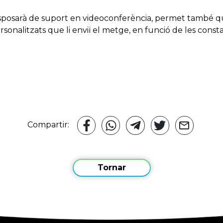
isposarà de suport en videoconferència, permet també q
sonalitzats que li enviï el metge, en funció de les const
Compartir:
Tornar