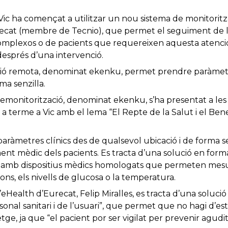
e Vic ha començat a utilitzar un nou sistema de monitori
ecat (membre de Tecnio), que permet el seguiment de le
complexos o de pacients que requereixen aquesta atenci
 després d’una intervenció.
ció remota, denominat ekenku, permet prendre paràmetr
ma senzilla.
emonitorització, denominat ekenku, s’ha presentat a les
 a terme a Vic amb el lema “El Repte de la Salut i el Ben
metres clínics des de qualsevol ubicació i de forma senz
ment mèdic dels pacients. Es tracta d’una solució en for
 amb dispositius mèdics homologats que permeten mesur
cions, els nivells de glucosa o la temperatura.
eHealth d’Eurecat, Felip Miralles, es tracta d’una solució 
rsonal sanitari i de l’usuari”, que permet que no hagi d’est
tge, ja que “el pacient por ser vigilat per prevenir agud