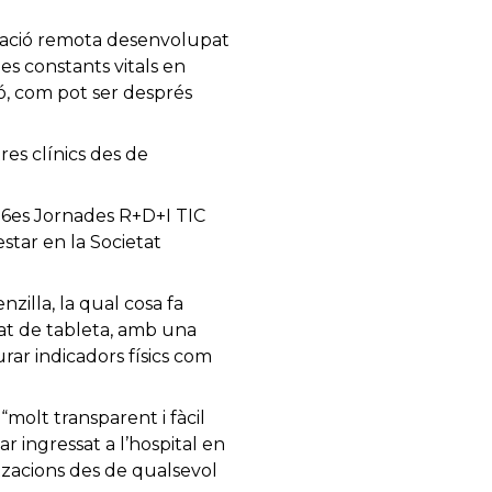
tzació remota desenvolupat
s constants vitals en
ó, com pot ser després
es clínics des de
 6es Jornades R+D+I TIC
estar en la Societat
illa, la qual cosa fa
mat de tableta, amb una
ar indicadors físics com
“molt transparent i fàcil
ar ingressat a l’hospital en
itzacions des de qualsevol