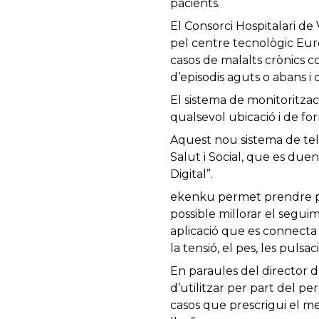
pacients.
El Consorci Hospitalari d
pel centre tecnològic Eur
casos de malalts crònics 
d’episodis aguts o abans i
El sistema de monitoritza
qualsevol ubicació i de for
Aquest nou sistema de tel
Salut i Social, que es duen
Digital”.
ekenku permet prendre parà
possible millorar el segui
aplicació que es connecta
la tensió, el pes, les pulsa
En paraules del director d’
d’utilitzar per part del pe
casos que prescrigui el me