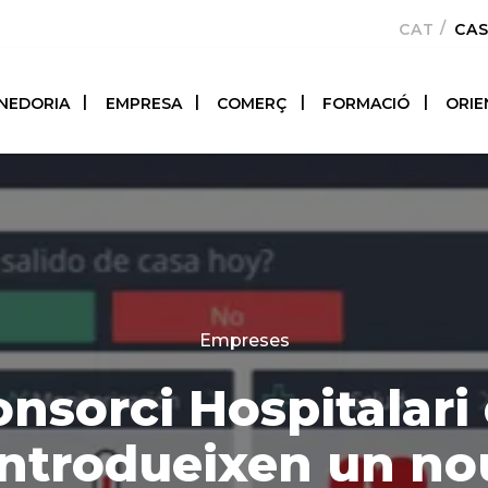
CATALÀ
CA
NEDORIA
EMPRESA
COMERÇ
FORMACIÓ
ORIE
Categories
Empreses
nsorci Hospitalari 
introdueixen un no