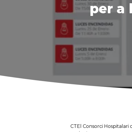
per a 
CTEl Consorci Hospitalari d