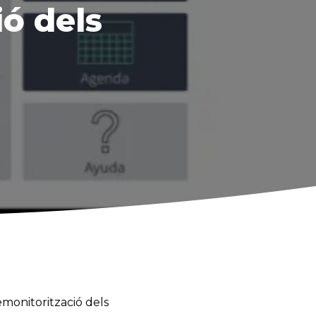
ió dels
emonitorització dels