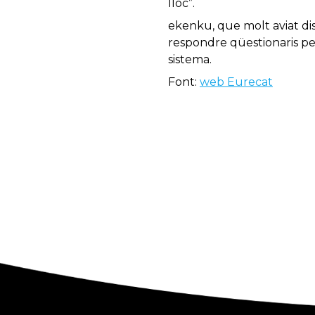
lloc”.
ekenku, que molt aviat d
respondre qüestionaris per
sistema.
Font:
web Eurecat