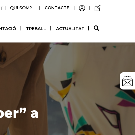
|
QUI SOM?
|
CONTACTE
|
|
STELLANO
NTACIÓ
TREBALL
ACTUALITAT
per” a