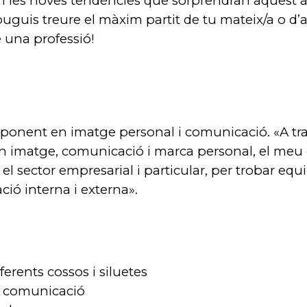
ts, i les noves tendències que sorprendran aquest 
uis treure el màxim partit de tu mateix/a o d’a
e una professió!
 ponent en imatge personal i comunicació. «A tra
n imatge, comunicació i marca personal, el meu 
 el sector empresarial i particular, per trobar equi
ció interna i externa».
erents cossos i siluetes
de comunicació