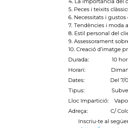
4. La importància del 
5. Peces i teixits clàssic
6. Necessitats i gustos 
7. Tendències i moda 
8. Estil personal del cli
9. Assessorament sobr
10. Creació d’imatge p
Durada: 10 hor
Horari: Dimarts de
Dates: Del 7/05 –
Tipus: Subvencio
Lloc Impartició: Vapor
Adreça: C/ Colom, 11
Inscriu-te al següent