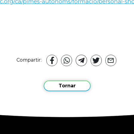
c.org/ca/pimes-autonoms/formacio/personal-sho
Compartir:
Tornar