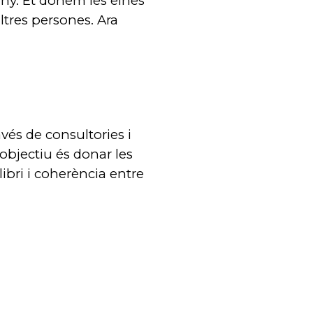
any. Et donem les eines
ltres persones. Ara
vés de consultories i
objectiu és donar les
libri i coherència entre