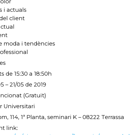
color
s i actuals
del client
actual
ent
e moda i tendències
rofessional
es
 15:30 a 18:50h
 21/05 de 2019
nat (Gratuït)
 Universitari
4, 1ª Planta, seminari K – 08222 Terrassa
 link: