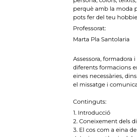
persona, colors, teixi
perquè amb la moda pug
pots fer del teu hobbi
Professorat:
Marta Pla Santolaria
Assessora, formadora i
diferents formacions e
eines necessàries, dins
el missatge i comunica
Continguts:
1. Introducció
2. Coneixement dels dif
3. El cos com a eina 