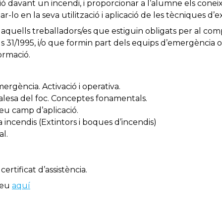
ió davant un incendi, i proporcionar a l’alumne els cone
ar-lo en la seva utilització i aplicació de les tècniques d’ex
 aquells treballadors/es que estiguin obligats per al com
ls 31/1995, i/o que formin part dels equips d’emergència 
ormació.
ergència. Activació i operativa.
alesa del foc. Conceptes fonamentals.
seu camp d’aplicació.
a incendis (Extintors i boques d’incendis)
l.
certificat d’assistència.
keu
aquí