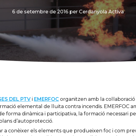
6 de setembre de 2016
per Cerdanyola Activa
SES DEL PTV
i
EMERFOC
organitzen amb la col·laborac
rmació elemental de lluita contra incendis. EMERFOC a
de forma dinàmica i participativa, la formació necessari p
 plans d’autoprotecció.
ar a conèixer els elements que produeixen foc i com preven