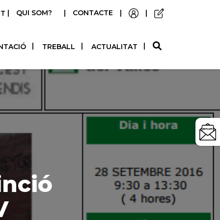
|
QUI SOM?
|
CONTACTE
|
|
STELLANO
NTACIÓ
TREBALL
ACTUALITAT
inció
V