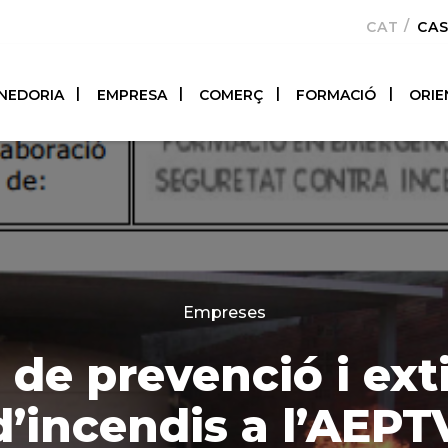
CATALÀ
CA
NEDORIA
EMPRESA
COMERÇ
FORMACIÓ
ORIE
Categories
Empreses
 de prevenció i ext
d’incendis a l’AEPT