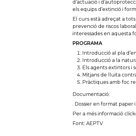
d’actuació i d’autoprotecc
els equips d’extinció i form
El curs està adreçat a tots
prevenció de riscos labora
interessades en aquesta f
PROGRAMA
Introducció al pla d’em
Introducció a la natur
Els agents extintors i 
Mitjans de lluita contr
Pràctiques amb foc rea
Documentació:
. Dossier en format paper i 
Per a més informació clic
Font: AEPTV