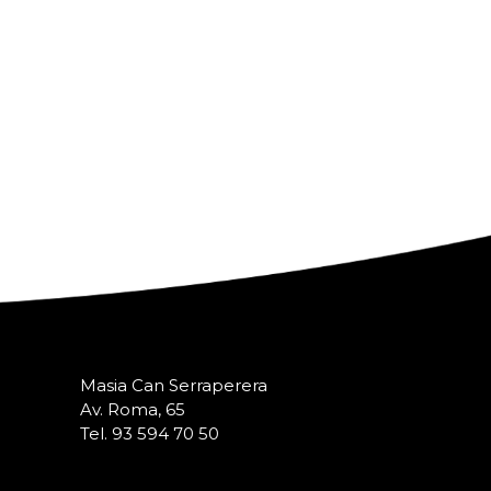
Masia Can Serraperera
Av. Roma, 65
Tel. 93 594 70 50