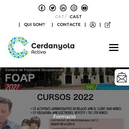
CATALÀ
CASTELLANO
|
QUI SOM?
|
CONTACTE
|
|
Categories
Formació