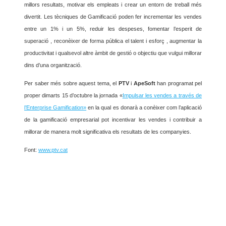
millors resultats, motivar els empleats i crear un entorn de treball més
divertit. Les tècniques de Gamificació poden fer incrementar les vendes
entre un 1% i un 5%, reduir les despeses, fomentar l’esperit de
superació , reconèixer de forma pública el talent i esforç , augmentar la
productivitat i qualsevol altre àmbit de gestió o objectiu que vulgui millorar
dins d’una organització.
Per saber més sobre aquest tema, el
PTV
i
ApeSoft
han programat pel
proper dimarts 15 d’octubre la jornada «
Impulsar les vendes a través de
l’Enterprise Gamification»
en la qual es donarà a conèixer com l’aplicació
de la gamificació empresarial pot incentivar les vendes i contribuir a
millorar de manera molt significativa els resultats de les companyies.
Font:
www.ptv.cat