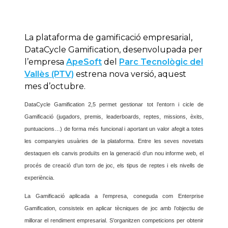
La plataforma de gamificació empresarial,
DataCycle Gamification, desenvolupada per
l’empresa
ApeSoft
del
Parc Tecnològic del
Vallès (PTV)
estrena nova versió, aquest
mes d’octubre.
DataCycle Gamification 2,5 permet gestionar tot l’entorn i cicle de
Gamificació (jugadors, premis, leaderboards, reptes, missions, èxits,
puntuacions…) de forma més funcional i aportant un valor afegit a totes
les companyies usuàries de la plataforma. Entre les seves novetats
destaquen els canvis produïts en la generació d’un nou informe web, el
procés de creació d’un torn de joc, els tipus de reptes i els nivells de
experiència.
La Gamificació aplicada a l’empresa, coneguda com Enterprise
Gamification, consisteix en aplicar tècniques de joc amb l’objectiu de
millorar el rendiment empresarial. S’organitzen competicions per obtenir