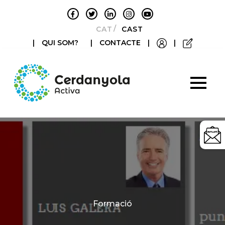
CATALÀ
CASTELLANO
|
QUI SOM?
|
CONTACTE
|
|
Categories
Formació