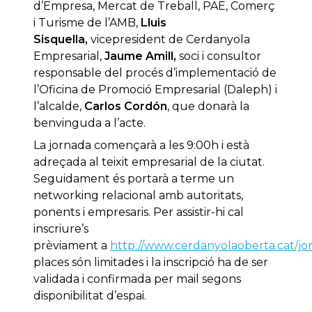
d’Empresa, Mercat de Treball, PAE, Comerç
i Turisme de l’AMB,
Lluis
Sisquella,
vicepresident de Cerdanyola
Empresarial,
Jaume Amill,
soci i consultor
responsable del procés d’implementació de
l’Oficina de Promoció Empresarial (Daleph) i
l’alcalde,
Carlos Cordón
, que donarà la
benvinguda a l’acte.
La jornada començarà a les 9:00h i està
adreçada al teixit empresarial de la ciutat.
Seguidament és portarà a terme un
networking relacional amb autoritats,
ponents i empresaris. Per assistir-hi cal
inscriure’s
prèviament a
http://www.cerdanyolaoberta.cat/jo
places són limitades i la inscripció ha de ser
validada i confirmada per mail segons
disponibilitat d’espai.