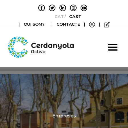
CATALÀ
CASTELLANO
|
QUI SOM?
|
CONTACTE
|
|
Categories
Empreses