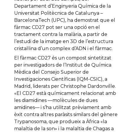
Departament d’Enginyeria Química de la
Universitat Politècnica de Catalunya –
BarcelonaTech (UPC), ha demostrat que el
fàrmac CD27 pot ser una opció en el
tractament contra la malària, a partir de
l’estudi de la imatge en 3D de l’estructura
cristal·lina d’un complex d’ADN i el fàrmac.
El fàrmac CD27 és un compost sintetitzat
per investigadors de l’Institut de Química
Mèdica del Consejo Superior de
Investigaciones Científicas (IQM-CSIC), a
Madrid, liderats per Christophe Dardonville.
«El CD27 està químicament relacionat amb
les diamidines —molècules de dues
amidines— i s’ha utilitzat prèviament amb
èxit contra altres paràsits similars del gènere
Trypanosoma, que produeix a Àfrica «la
malaltia de la son» i la malaltia de Chagas a