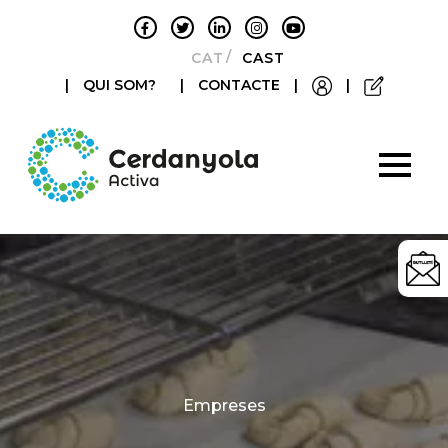
CATALÀ
CASTELLANO
|
QUI SOM?
|
CONTACTE
|
|
Categories
Empreses