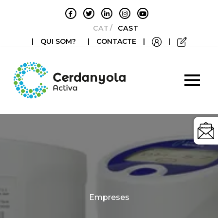
CATALÀ
CASTELLANO
|
QUI SOM?
|
CONTACTE
|
|
Categories
Empreses