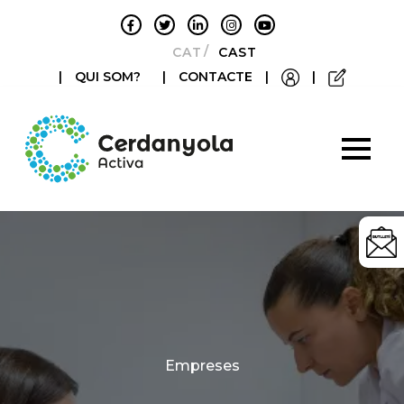
CATALÀ
CASTELLANO
|
QUI SOM?
|
CONTACTE
|
|
Categories
Empreses