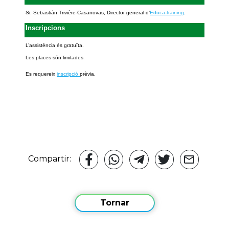
Sr. Sebastián Trivière-Casanovas, Director general d’
Educa-training
.
Inscripcions
L’assistència és gratuïta.
Les places són limitades.
Es requereix
inscripció
prèvia.
Compartir:
Tornar