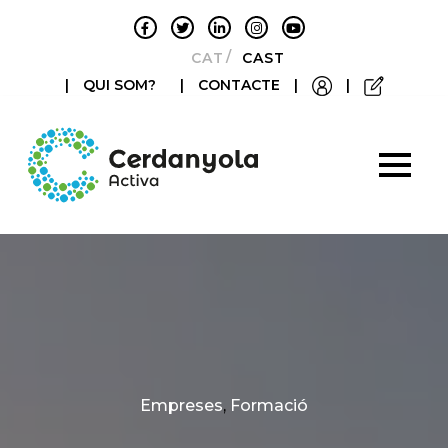
CATALÀ
CASTELLANO
|
QUI SOM?
|
CONTACTE
|
|
Categories
Empreses
,
Formació