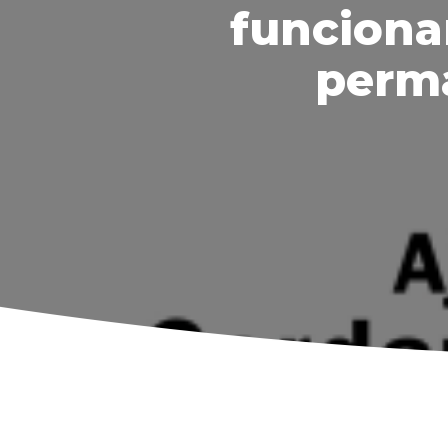
funcionar
perma