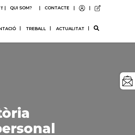
|
QUI SOM?
|
CONTACTE
|
|
STELLANO
NTACIÓ
TREBALL
ACTUALITAT
òria
personal