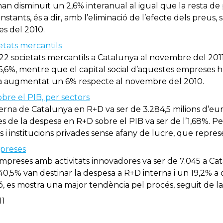
han disminuït un 2,6% interanual al igual que la resta d
stants, és a dir, amb l’eliminació de l’efecte dels preus, s
s del 2010.
ietats mercantils
1.222 societats mercantils a Catalunya al novembre del 201
6,6%, mentre que el capital social d’aquestes empreses h
a augmentat un 6% respecte al novembre del 2010.
bre el PIB, per sectors
nterna de Catalunya en R+D va ser de 3.284,5 milions d’eu
es de la despesa en R+D sobre el PIB va ser de l’1,68%. Pe
s i institucions privades sense afany de lucre, que repres
mpreses
empreses amb activitats innovadores va ser de 7.045 a Ca
0,5% van destinar la despesa a R+D interna i un 19,2% a
ó, es mostra una major tendència pel procés, seguit de l
11