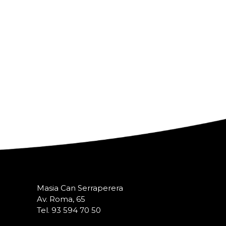
Masia Can Serraperera
Av. Roma, 65
Tel. 93 594 70 50