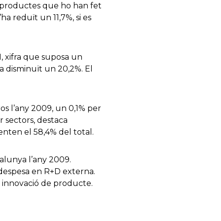
e productes que ho han fet
’ha reduït un 11,7%, si es
1, xifra que suposa un
a disminuït un 20,2%. El
ros l’any 2009, un 0,1% per
r sectors, destaca
enten el 58,4% del total.
talunya l’any 2009.
 despesa en R+D externa.
a innovació de producte.