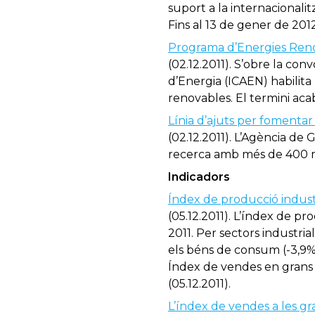
suport a la internacionalit
Fins al 13 de gener de 2012
Programa d’Energies Reno
(02.12.2011). S’obre la con
d’Energia (ICAEN) habilita
renovables. El termini ac
Línia d’ajuts per fomentar 
(02.12.2011). L’Agència de
recerca amb més de 400
Indicadors
Índex de producció industr
(05.12.2011). L’índex de pr
2011. Per sectors industri
els béns de consum (-3,9%),
Índex de vendes en grans 
(05.12.2011).
L’índex de vendes a les gr