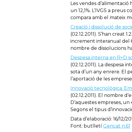
Les vendes d’alimentació 
un 12,1%. L’IVGS a preus con
compara amb el mateix me
Creació i dissolució de soc
(02.12.2011). S’han creat 
increment interanual del 
nombre de dissolucions h
Despesa interna en R+D so
(02.12.2011). La despesa i
sota d’un any enrere. El p
l’aportació de les emprese
Innovació tecnològica. E
(02.12.2011). El nombre d’
D’aquestes empreses, un 4
Segons el tipus d’innovaci
Data d’elaboració: 16/12/20
Font: butlletí
Gencat n.61