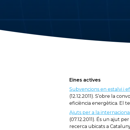
Eines actives
Subvencions en estalvi i e
(12.12.2011). S’obre la con
eficiència energètica. El 
Ajuts per a la internaciona
(07.12.2011). És un ajut pe
recerca ubicats a Catalun