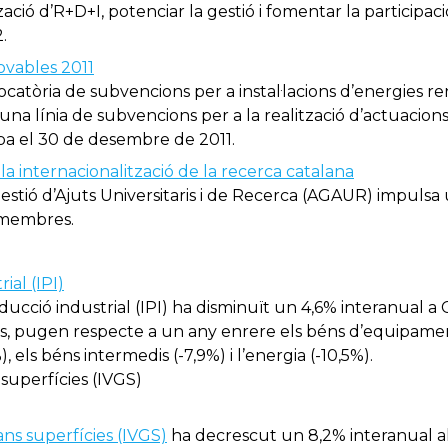
zació d’R+D+I, potenciar la gestió i fomentar la participa
.
vables 2011
vocatòria de subvencions per a instal·lacions d’energies re
 una línia de subvencions per a la realització d’actuacion
aba el 30 de desembre de 2011.
la internacionalització de la recerca catalana
 Gestió d’Ajuts Universitaris i de Recerca (AGAUR) impulsa
 membres.
ial (IPI)
oducció industrial (IPI) ha disminuït un 4,6% interanual a
als, pugen respecte a un any enrere els béns d’equipamen
 els béns intermedis (-7,9%) i l’energia (-10,5%).
superfícies (IVGS)
ans superfícies (IVGS)
ha decrescut un 8,2% interanual al