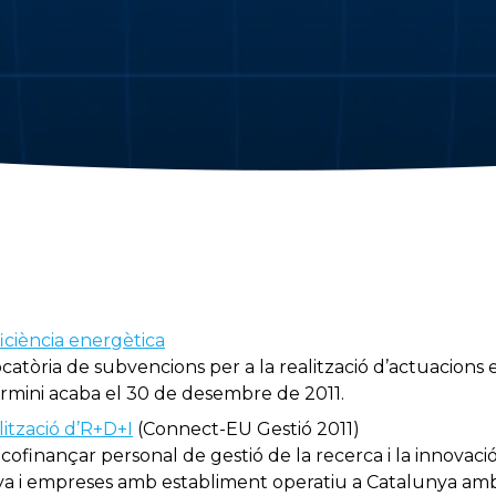
ficiència energètica
vocatòria de subvencions per a la realització d’actuacions e
termini acaba el 30 de desembre de 2011.
lització d’R+D+I
(Connect-EU Gestió 2011)
r cofinançar personal de gestió de la recerca i la innova
ya i empreses amb establiment operatiu a Catalunya amb 