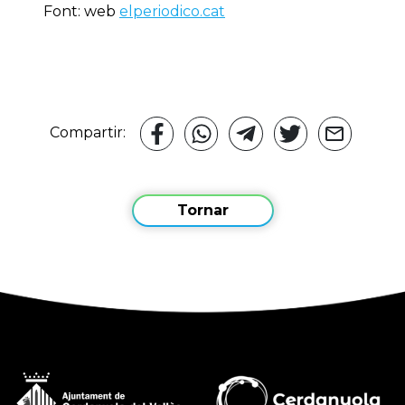
Font: web
elperiodico.cat
Compartir:
Tornar