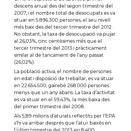
descens anual des del segon trimestre del
2007, i el nombre total de desocupats es va
situar en 5.896.300 persones, el seu nivell
més baix des del tercer trimestre del 2012.
No obstant, la taxa de desocupació va pujar
al 26,03%, cinc centèsimes més que el
tercer trimestre del 2013 i pràcticament
similar al de tancament de l’any passat
(26,02%).
La població activa, el nombre de persones
en edat i disposició de treballar, es va situar
en 22.654.500, gairebé 268.000 persones
menys que un any abans. La taxa d’activitat
es va situar en el 59,43%, la més baixa des
del primer trimestre del 2008.
Als 5,89 milions d’aturats reflectits per l’EPA
s’hi va arribar després que l’atur baixés en
l’últim trimestre del 2013 en 8.400