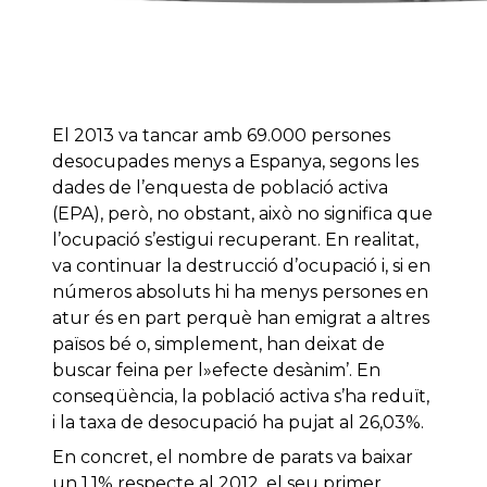
El 2013 va tancar amb 69.000 persones
desocupades menys a Espanya, segons les
dades de l’enquesta de població activa
(EPA), però, no obstant, això no significa que
l’ocupació s’estigui recuperant. En realitat,
va continuar la destrucció d’ocupació i, si en
números absoluts hi ha menys persones en
atur és en part perquè han emigrat a altres
països bé o, simplement, han deixat de
buscar feina per l»efecte desànim’. En
conseqüència, la població activa s’ha reduït,
i la taxa de desocupació ha pujat al 26,03%.
En concret, el nombre de parats va baixar
un 1,1% respecte al 2012, el seu primer