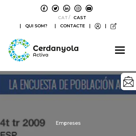
CATALÀ
CASTELLANO
|
QUI SOM?
|
CONTACTE
|
|
Categories
Empreses