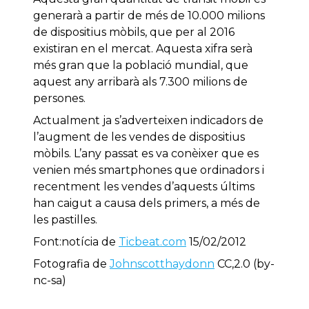
generarà
a partir de més
de 10.000 milions
de dispositius
mòbils
,
que per
al 2016
existiran en el
mercat
.
Aquesta
xifra
serà
més gran que
la població mundial
,
que
aquest any
arribarà als
7.300 milions
de
persones
.
Actualment ja
s’adverteixen
indicadors
de
l’augment de
les
vendes
de dispositius
mòbils
.
L’any passat
es va conèixer que
es
venien
més
smartphones que
ordinadors
i
recentment les
vendes d’aquests
últims
han
caigut
a causa dels
primers
,
a més de
les
pastilles
.
Font:notícia de
Ticbeat.com
15/02/2012
Fotografia de
Johnscotthaydonn
CC,2.0 (by-
nc-sa)