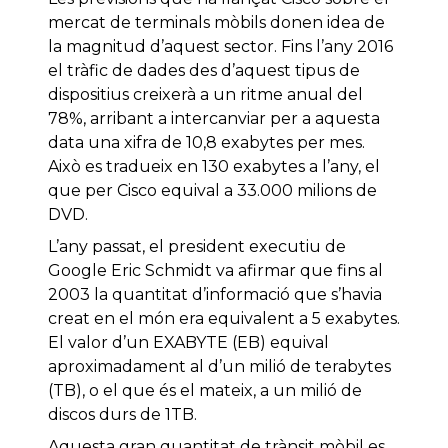
mercat
de terminals
mòbils
donen idea de
la
magnitud
d’aquest sector
.
Fins
l’any 2016
el tràfic de
dades
des d’aquest
tipus
de
dispositius
creixerà
a un ritme anual
del
78%
,
arribant a
intercanviar
per a aquesta
data una
xifra
de 10,8
exabytes
per mes
.
Això es
tradueix
en 130
exabytes
a l’any,
el
que per
Cisco
equival a
33.000 milions
de
DVD
.
L’any passat
,
el president
executiu de
Google
Eric
Schmidt
va afirmar que
fins al
2003
la quantitat d’informació
que s’havia
creat
en el món
era equivalent
a 5
exabytes
.
El valor d’un
EXABYTE
(
EB
)
equival
aproximadament
al d’un
milió de
terabytes
(
TB
)
,
o el que
és el mateix
,
a un milió
de
discos
durs de
1TB
.
Aquesta gran
quantitat
de trànsit
mòbil
es