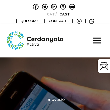
CATALÀ
CASTELLANO
|
QUI SOM?
|
CONTACTE
|
|
Categories
Innovació