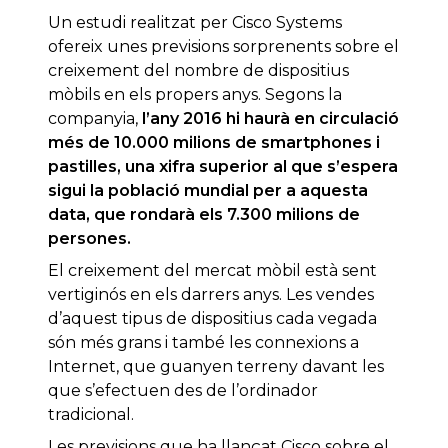
Un estudi realitzat
per Cisco
Systems
ofereix
unes previsions
sorprenents
sobre el
creixement del nombre
de dispositius
mòbils
en els propers
anys
.
Segons la
companyia
,
l’any 2016
hi haurà
en circulació
més de 10.000
milions
de smartphones
i
pastilles,
una xifra
superior al que
s’espera
sigui
la població mundial
per a aquesta
data
,
que rondarà els
7.300 milions
de
persones
.
El creixement del
mercat
mòbil
està sent
vertiginós
en els
darrers
anys
.
Les
vendes
d’aquest
tipus de dispositius
cada vegada
són
més grans
i
també
les
connexions a
Internet
,
que guanyen
terreny
davant les
que s’efectuen
des de l’ordinador
tradicional
.
Les
previsions
que ha llançat
Cisco
sobre el