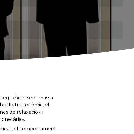
segueixen sent massa
butlletí econòmic, el
s de relaxació», i
monetària».
nsificat, el comportament