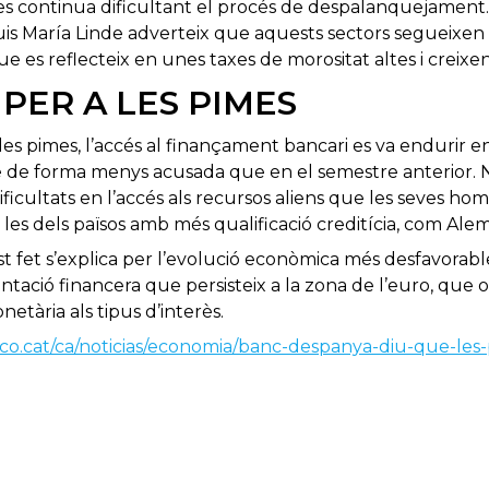
es continua dificultant el procés de despalanquejament.
uis María Linde adverteix que aquests sectors segueixen 
ue es reflecteix en unes taxes de morositat altes i creixen
 PER A LES PIMES
 les pimes, l’accés al finançament bancari es va endurir en
e de forma menys acusada que en el semestre anterior. 
ficultats en l’accés als recursos aliens que les seves h
e les dels països amb més qualificació creditícia, com Ale
 fet s’explica per l’evolució econòmica més desfavorabl
ació financera que persisteix a la zona de l’euro, que ob
etària als tipus d’interès.
ico.cat/ca/noticias/economia/banc-despanya-diu-que-les