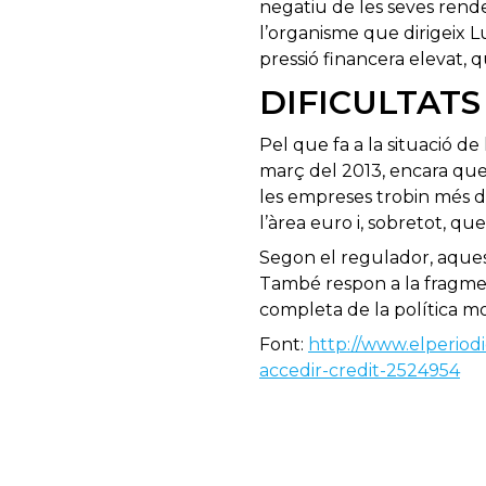
negatiu de les seves rend
l’organisme que dirigeix L
pressió financera elevat, q
DIFICULTATS
Pel que fa a la situació de
març del 2013, encara qu
les empreses trobin més di
l’àrea euro i, sobretot, qu
Segon el regulador, aquest
També respon a la fragment
completa de la política mon
Font:
http://www.elperiod
accedir-credit-2524954