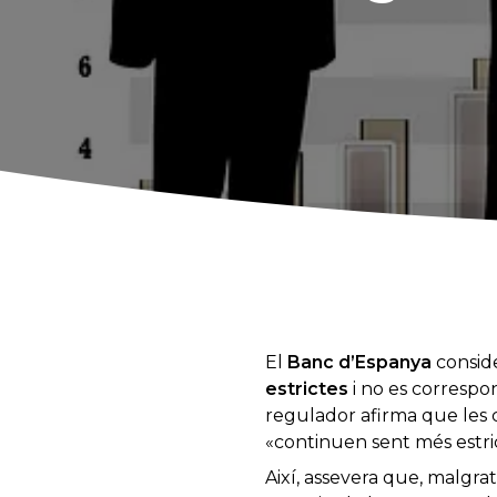
El
Banc d’Espanya
conside
estrictes
i no es correspo
regulador afirma que les 
«continuen sent més estric
Així, assevera que, malgrat