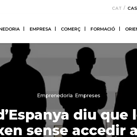
CATALÀ
CA
NEDORIA
EMPRESA
COMERÇ
FORMACIÓ
ORIE
Categories
Emprenedoria
,
Empreses
d’Espanya diu que 
en sense accedir a