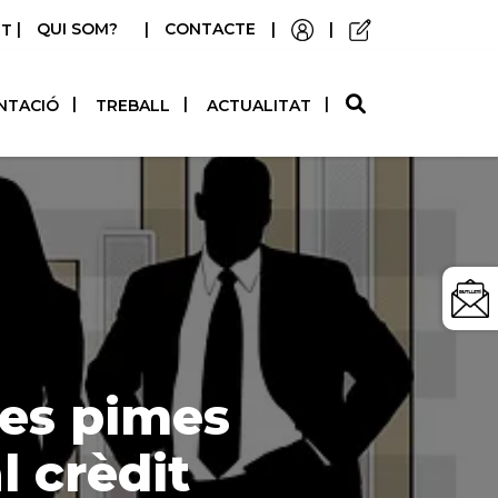
|
QUI SOM?
|
CONTACTE
|
|
STELLANO
NTACIÓ
TREBALL
ACTUALITAT
les pimes
l crèdit