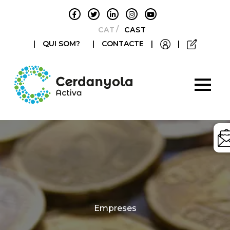
CATALÀ
CASTELLANO
|
QUI SOM?
|
CONTACTE
|
|
Categories
Empreses