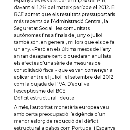
espanyoles es va situar en l’1,2% del PIB,
davant el 1,2% del mateix període el 2012. El
BCE admet que els resultats pressupostaris
més recents de l’Administració Central, la
Seguretat Social i les comunitats
autònomes fins a finals de juny o juliol
també són, en general, millors que els de fa
un any. «Però en els últims mesos de l’any
aniran desapareixent o quedaran anul·lats
els efectes d’una sèrie de mesures de
consolidació fiscal» que es van començar a
aplicar entre el juliol i el setembre del 2012,
com la pujada de l’IVA. D’aquí ve
l’escepticisme del BCE.
Dèficit estructural i deute
A més, l’autoritat monetària europea veu
amb certa preocupació l’exigència d’un
menor esforç de reducció del dèficit
estructural a països com Portugal i Espanya