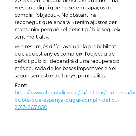
2013 va en la «bona direcció» i que no hi ha
«res que digui que no serem capaços de
complir l’objectiu». No obstant, ha
reconegut que encara «tenim ajustos per
mantenir» perquè «el dèficit públic segueix
sent molt alt».
«En resum, és difícil avaluar la probabilitat
que aquest any es compleixi l’objectiu de
dèficit públic i dependrà d’una recuperació
més acusada de les bases impositives en el
segon semestre de l’any», puntualitza.
Font:
http://www.elperiodico.cat/ca/noticias/economia/b
dubta-que-espanya-pugui-complir-deficit-
2013-2651050