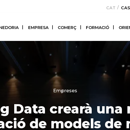
CATALÀ
CA
NEDORIA
EMPRESA
COMERÇ
FORMACIÓ
ORIE
Categories
Empreses
ig Data crearà una
ació de models de 