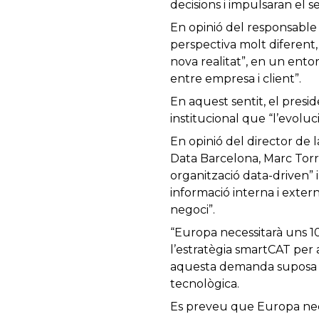
decisions i impulsaran el s
En opinió del responsable 
perspectiva molt diferent,
nova realitat”, en un entorn
entre empresa i client”.
En aquest sentit, el presi
institucional que “l’evol
En opinió del director de l
Data Barcelona, Marc Torr
organització data-driven” i
informació interna i extern
negoci”.
“Europa necessitarà uns 10
l’estratègia smartCAT per
aquesta demanda suposa un
tecnològica.
Es preveu que Europa nece