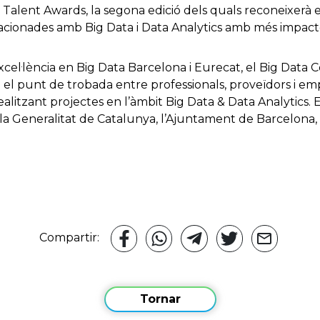
Talent Awards, la segona edició dels quals reconeixerà el
elacionades amb Big Data i Data Analytics amb més impac
cel·lència en Big Data Barcelona i Eurecat, el Big Data 
i el punt de trobada entre professionals, proveïdors i e
alitzant projectes en l’àmbit Big Data & Data Analytics. 
 Generalitat de Catalunya, l’Ajuntament de Barcelona, E
Compartir:
Tornar