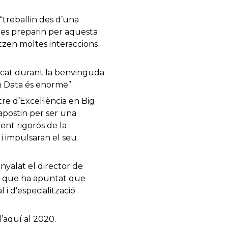
“treballin des d’una
 es preparin per aquesta
titzen moltes interaccions
tacat durant la benvinguda
g Data és enorme”.
tre d’Excel·lència en Big
apostin per ser una
ent rigorós de la
 i impulsaran el seu
nyalat el director de
o, que ha apuntat que
i d’especialització
’aquí al 2020.