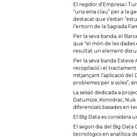
El regidor d’Empresa i Tu
“una eina clau” per a la ge
destacat que s’estan “est
l’entorn de la Sagrada Famí
Per la seva banda, el Barc
que “el món de les dades e
resultat un element disrup
Per la seva banda Esteve A
recopilació i el tractamen
mitjançant l’aplicació del 
problemes per si soles”, si
La sessió dedicada a proj
Datumize, Konodrac, Nuk C
diferencials basades en te
El Big Data es considera un
El segon dia del Big Data 
tecnològics en analítica de