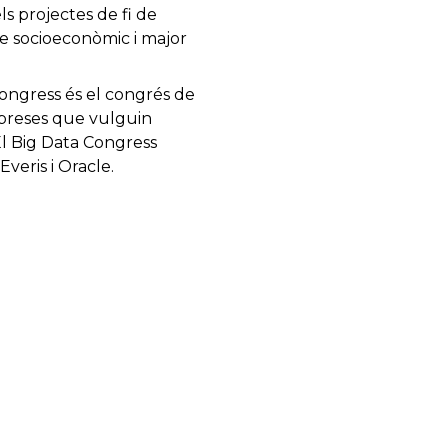
s projectes de fi de
te socioeconòmic i major
Congress és el congrés de
mpreses que vulguin
El Big Data Congress
veris i Oracle.