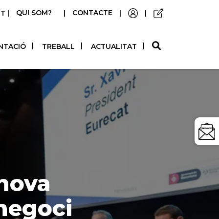
|
QUI SOM?
|
CONTACTE
|
|
STELLANO
NTACIÓ
TREBALL
ACTUALITAT
 nova
negoci