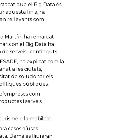
stacat que el Big Data és
En aquesta línia, ha
tan rellevants com
no Martín, ha remarcat
aris on el Big Data ha
de serveis i continguts.
d’ESADE, ha explicat com la
sit a les ciutats,
citat de solucionar els
polítiques públiques.
s d’empreses com
oductes i serveis
turisme o la mobilitat.
arà casos d’usos
Data. Demà es lliuraran