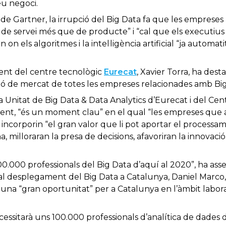
eu negoci.
de Gartner, la irrupció del Big Data fa que les empreses 
 de servei més que de producte” i “cal que els executius
 on els algoritmes i la intel·ligència artificial “ja automa
dent del centre tecnològic
Eurecat
, Xavier Torra, ha des
ució de mercat de totes les empreses relacionades amb Bi
a Unitat de Big Data & Data Analytics d’Eurecat i del Cen
ent, “és un moment clau” en el qual “les empreses que 
 incorporin “el gran valor que li pot aportar el processam
a, milloraran la presa de decisions, afavoriran la innovació
0.000 professionals del Big Data d’aquí al 2020”, ha asse
 al desplegament del Big Data a Catalunya, Daniel Marc
a “gran oportunitat” per a Catalunya en l’àmbit laboral 
ssitarà uns 100.000 professionals d’analítica de dades d