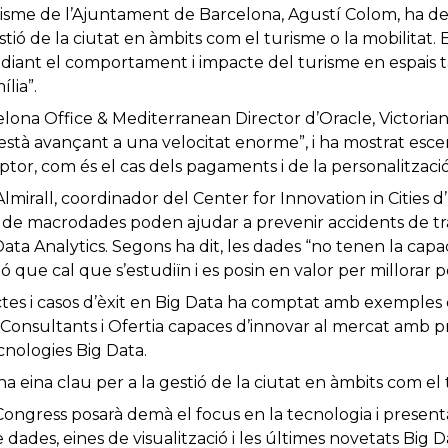
risme de l’Ajuntament de Barcelona, Agustí Colom, ha de
stió de la ciutat en àmbits com el turisme o la mobilitat. 
udiant el comportament i impacte del turisme en espais 
lia”.
elona Office & Mediterranean Director d’Oracle, Victoria
stà avançant a una velocitat enorme”, i ha mostrat escen
tor, com és el cas dels pagaments i de la personalització 
lmirall, coordinador del Center for Innovation in Cities 
t de macrodades poden ajudar a prevenir accidents de tràn
Data Analytics. Segons ha dit, les dades “no tenen la capa
nó que cal que s’estudiïn i es posin en valor per millorar 
ectes i casos d’èxit en Big Data ha comptat amb exemple
onsultants i Ofertia capaces d’innovar al mercat amb pr
cnologies Big Data.
a eina clau per a la gestió de la ciutat en àmbits com el 
Congress posarà demà el focus en la tecnologia i present
 dades, eines de visualització i les últimes novetats Big 