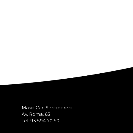
Masia Can Serraperera
Av. Roma, 65
Tel. 93 594 70 50