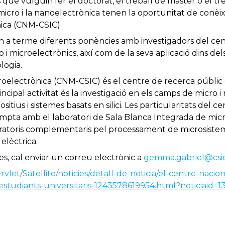
s que vulguin fer el doctorat, el treball de màster o el tr
icro i la nanoelectrònica tenen la oportunitat de conèix
ica (CNM-CSIC).
an a terme diferents ponències amb investigadors del cent
 i microelectrònics, així com de la seva aplicació dins del
ologia.
roelectrònica (CNM-CSIC) és el centre de recerca públic
ncipal activitat és la investigació en els camps de micro i
ius i sistemes basats en silici. Les particularitats del ce
ompta amb el laboratori de Sala Blanca Integrada de micr
boratoris complementaris pel processament de microsiste
 elèctrica.
des, cal enviar un correu electrònic a
gemma.gabriel@csic
rvlet/Satellite/noticies/detall-de-noticia/el-centre-naci
-estudiants-universitaris-1243578619954.html?noticiaid