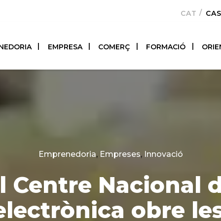
CATALÀ
CA
NEDORIA
EMPRESA
COMERÇ
FORMACIÓ
ORIE
Categories
Emprenedoria
,
Empreses
,
Innovació
l Centre Nacional 
lectrònica obre le