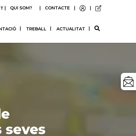
|
QUI SOM?
|
CONTACTE
|
|
STELLANO
NTACIÓ
TREBALL
ACTUALITAT
de
s seves