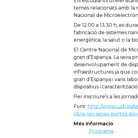
Els estudiants universitari
temes relacionats amb la m
Nacional de Microelectròn
De 12.00 a 13.30 h, es dur
fabricació de sistemes nano
energètica, la salut o la bi
El Centre Nacional de Mic
gran d’Espanya. La seva pri
desenvolupament de disposit
infraestructures ja que c
gran d’Espanya i varis la
dispositius i caracterització
Per inscriure’s a les jorna
Font:
http://www.uab.es/se
obre-les-seves-portes-als
Més informació
Programa