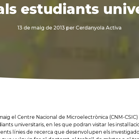
als estudiants unive
13 de maig de 2013
per Cerdanyola Activa
e maig el Centre Nacional de Microelectrònica (CNM-CSIC
nts universitaris, en les que podran visitar les instal·laci
rents línies de recerca que desenvolupen els investigado