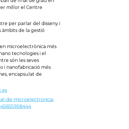
eball de final de grau en
er millor el Centre
re per parlar del disseny i
s àmbits de la gestió
 en microelectrònica més
 nano tecnologies i el
ntre són les seves
o i nanofabricació més
mes, encapsulat de
.es
onal-de-microelectronica-
=1345655958444